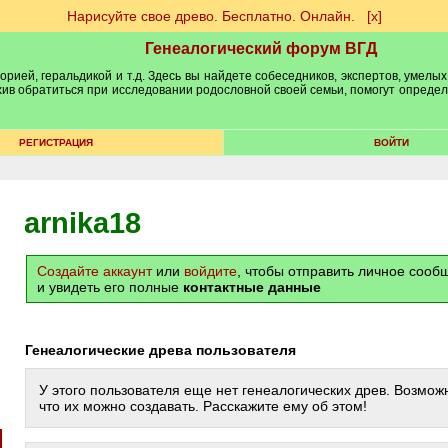
Нарисуйте свое древо. Бесплатно. Онлайн.
[х]
Генеалогический форум ВГД
рией, геральдикой и т.д. Здесь вы найдете собеседников, экспертов, умелых
рхив обратиться при исследовании родословной своей семьи, помогут опреде
РЕГИСТРАЦИЯ
ВОЙТИ
arnika18
Создайте аккаунт
или
войдите
, чтобы отправить личное соо
и увидеть его полные
контактные данные
Генеалогические древа пользователя
У этого пользователя еще нет генеалогических древ. Возможн
что их можно создавать. Расскажите ему об этом!