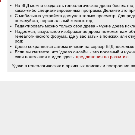
На ВГД можно создавать генеалогические древа бесплатно,
каких-либо специализированных программ. Делайте это пря
С мобильных устройств доступен только просмотр. Для ред
пожалуйста, персональный компьютер;
Редактировать можно только свои древа - чужие древа иск
Надеемся, визуальное изображение древа поможет вам объ
генеалогического форума, где у вас затык в поисках или от
род;
Древо сохраняется автоматически на сервер ВГД несколько 
Если вы считаете, что 'древо онлайн' - это полезный и ну
свои пожелания и идеи здесь:
предложения по развитию
.
Удачи в генеалогических и архивных поисках и построении в