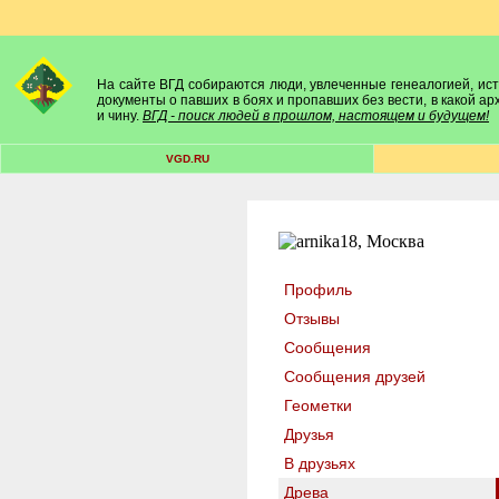
На сайте ВГД собираются люди, увлеченные генеалогией, исто
документы о павших в боях и пропавших без вести, в какой а
и чину.
ВГД - поиск людей в прошлом, настоящем и будущем!
VGD.RU
Профиль
Отзывы
Сообщения
Сообщения друзей
Геометки
Друзья
В друзьях
Древа