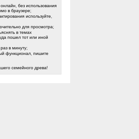
 онлайн, без использования
мо в браузере;
актирования используйте,
лючительно для просмотра;
яснять в темах
куда пошел тот или иной
раз в минуту;
жный функционал, пишите
ашего семейного древа!