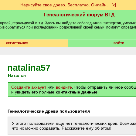
Нарисуйте свое древо. Бесплатно. Онлайн.
[х]
Генеалогический форум ВГД
рией, геральдикой и т.д. Здесь вы найдете собеседников, экспертов, умелых
рхив обратиться при исследовании родословной своей семьи, помогут опреде
РЕГИСТРАЦИЯ
ВОЙТИ
natalina57
Наталья
Создайте аккаунт
или
войдите
, чтобы отправить личное соо
и увидеть его полные
контактные данные
Генеалогические древа пользователя
У этого пользователя еще нет генеалогических древ. Возможн
что их можно создавать. Расскажите ему об этом!