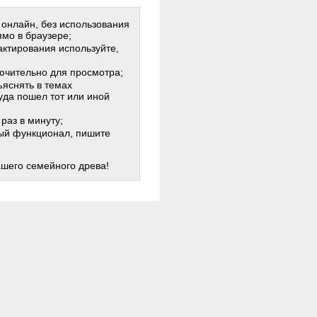
 онлайн, без использования
мо в браузере;
актирования используйте,
лючительно для просмотра;
яснять в темах
куда пошел тот или иной
раз в минуту;
жный функционал, пишите
ашего семейного древа!