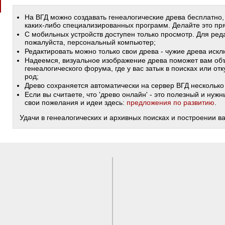
На ВГД можно создавать генеалогические древа бесплатно,
каких-либо специализированных программ. Делайте это пря
С мобильных устройств доступен только просмотр. Для ред
пожалуйста, персональный компьютер;
Редактировать можно только свои древа - чужие древа иск
Надеемся, визуальное изображение древа поможет вам объ
генеалогического форума, где у вас затык в поисках или от
род;
Древо сохраняется автоматически на сервер ВГД несколько 
Если вы считаете, что 'древо онлайн' - это полезный и ну
свои пожелания и идеи здесь:
предложения по развитию
.
Удачи в генеалогических и архивных поисках и построении в