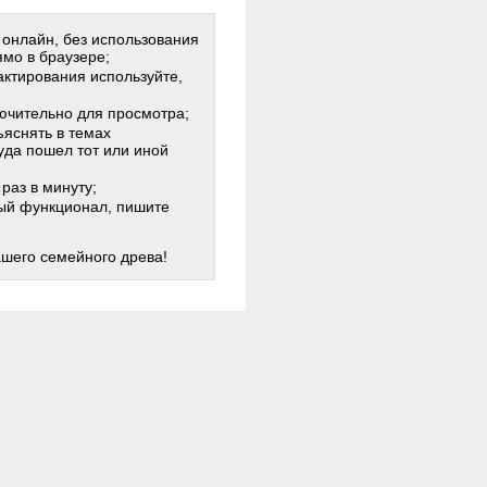
 онлайн, без использования
мо в браузере;
актирования используйте,
лючительно для просмотра;
яснять в темах
куда пошел тот или иной
раз в минуту;
жный функционал, пишите
ашего семейного древа!