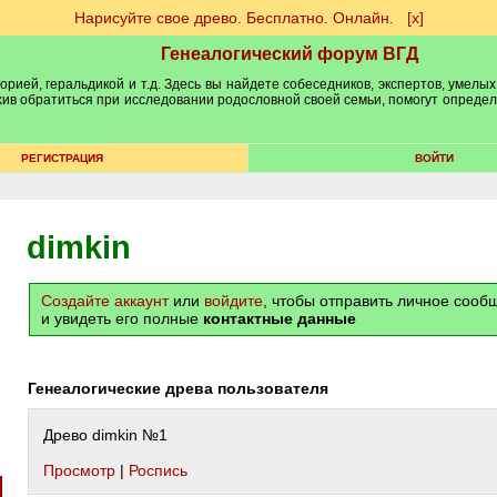
Нарисуйте свое древо. Бесплатно. Онлайн.
[х]
Генеалогический форум ВГД
рией, геральдикой и т.д. Здесь вы найдете собеседников, экспертов, умелых
рхив обратиться при исследовании родословной своей семьи, помогут опреде
РЕГИСТРАЦИЯ
ВОЙТИ
dimkin
Создайте аккаунт
или
войдите
, чтобы отправить личное соо
и увидеть его полные
контактные данные
Генеалогические древа пользователя
Древо dimkin №1
Просмотр
|
Роспись