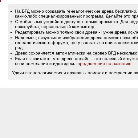
На ВГД можно создавать генеалогические древа бесплатно,
каких-либо специализированных программ. Делайте это пря
С мобильных устройств доступен только просмотр. Для ред
пожалуйста, персональный компьютер;
Редактировать можно только свои древа - чужие древа иск
Надеемся, визуальное изображение древа поможет вам объ
генеалогического форума, где у вас затык в поисках или от
род;
Древо сохраняется автоматически на сервер ВГД несколько 
Если вы считаете, что 'древо онлайн' - это полезный и ну
свои пожелания и идеи здесь:
предложения по развитию
.
Удачи в генеалогических и архивных поисках и построении в