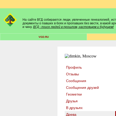
На сайте ВГД собираются люди, увлеченные генеалогией, исто
документы о павших в боях и пропавших без вести, в какой а
и чину.
ВГД - поиск людей в прошлом, настоящем и будущем!
VGD.RU
Профиль
Отзывы
Сообщения
Сообщения друзей
Геометки
Друзья
В друзьях
Древа