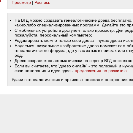
Просмотр
|
Роспись
На ВГД можно создавать генеалогические древа бесплатно,
каких-либо специализированных программ. Делайте это пря
С мобильных устройств доступен только просмотр. Для ред
пожалуйста, персональный компьютер;
Редактировать можно только свои древа - чужие древа иск
Надеемся, визуальное изображение древа поможет вам объ
генеалогического форума, где у вас затык в поисках или от
род;
Древо сохраняется автоматически на сервер ВГД несколько 
Если вы считаете, что 'древо онлайн' - это полезный и ну
свои пожелания и идеи здесь:
предложения по развитию
.
Удачи в генеалогических и архивных поисках и построении в