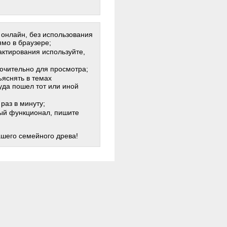
 онлайн, без использования
мо в браузере;
актирования используйте,
лючительно для просмотра;
яснять в темах
куда пошел тот или иной
раз в минуту;
жный функционал, пишите
ашего семейного древа!