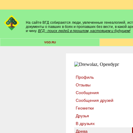
На сайте ВГД собираются люди, увлеченные генеалогией, исто
документы о павших в боях и пропавших без вести, в какой а
и чину.
ВГД - поиск людей в прошлом, настоящем и будущем!
VGD.RU
Профиль
Отзывы
Сообщения
Сообщения друзей
Геометки
Друзья
В друзьях
Древа