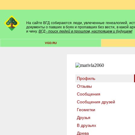
На сайте ВГД собираются люди, увлеченные генеалогией, исто
документы о павших в боях и пропавших без вести, в какой а
и чину.
ВГД - поиск людей в прошлом, настоящем и будущем!
VGD.RU
Профиль
Отзывы
Сообщения
Сообщения друзей
Геометки
Друзья
В друзьях
Древа