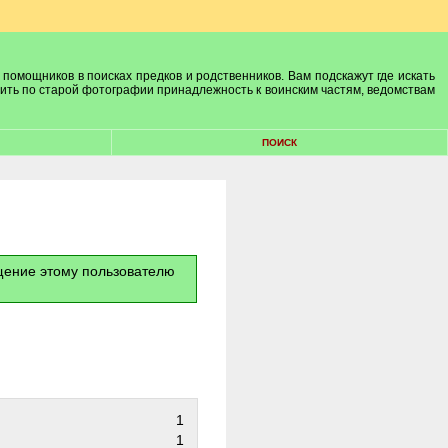
 помощников в поисках предков и родственников. Вам подскажут где искать
лить по старой фотографии принадлежность к воинским частям, ведомствам
ПОИСК
бщение этому пользователю
1
1