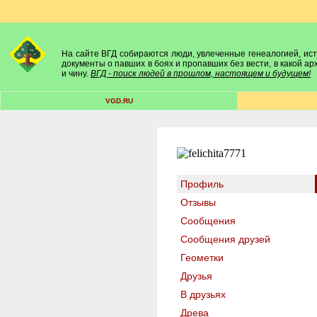
На сайте ВГД собираются люди, увлеченные генеалогией, исто
документы о павших в боях и пропавших без вести, в какой а
и чину.
ВГД - поиск людей в прошлом, настоящем и будущем!
VGD.RU
Профиль
Отзывы
Сообщения
Сообщения друзей
Геометки
Друзья
В друзьях
Древа