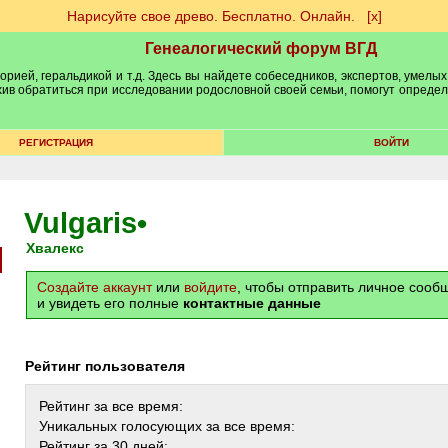
Нарисуйте свое древо. Бесплатно. Онлайн.
[х]
Генеалогический форум ВГД
рией, геральдикой и т.д. Здесь вы найдете собеседников, экспертов, умелых
рхив обратиться при исследовании родословной своей семьи, помогут опреде
РЕГИСТРАЦИЯ
ВОЙТИ
Vulgaris
•
Хвалекс
Создайте аккаунт
или
войдите
, чтобы отправить личное соо
и увидеть его полные
контактные данные
Рейтинг пользователя
Рейтинг за все время:
Уникальных голосующих за все время:
Рейтинг за 30 дней: