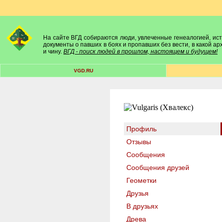
На сайте ВГД собираются люди, увлеченные генеалогией, исто
документы о павших в боях и пропавших без вести, в какой а
и чину.
ВГД - поиск людей в прошлом, настоящем и будущем!
VGD.RU
Профиль
Отзывы
Сообщения
Сообщения друзей
Геометки
Друзья
В друзьях
Древа