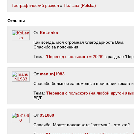
Географический раздел
»
Польша (Polska)
Отзывы
От
KoLenka
Как всегда, моя огромная благодарность Вам.
Спасибо за пояснения
Тема:
'Перевод с польского = 2026'
в разделе 'Пер
От
manunj1983
Спасибо большое за помощь в прочтении текста и
Тема:
'Перевод с польского (на любой другой язык)
ВГД'
От
931060
Спасибо. Может подскажете "раттман" - это кто?