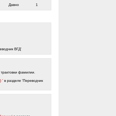
Давно
1
еводчик ВГД'
 трактовки фамилии.
 '
в разделе 'Переводчик