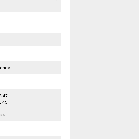
телем
8:47
1:45
ник