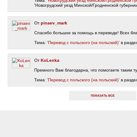
Тема:
'Новогрудский уезд Минской/Гродненской гу
'Новогрудский уезд Минской/Гродненской губернии
От
pinaev_mark
Спасибо большое за помощь в переводе! Всех бла
Тема:
'Перевод с польского (на польский)'
в разде
От
KoLenka
Премного Вам благодарна, что помогаете таким тупе
Тема:
'Перевод с польского (на польский)'
в разде
ПОКАЗАТЬ ВСЕ