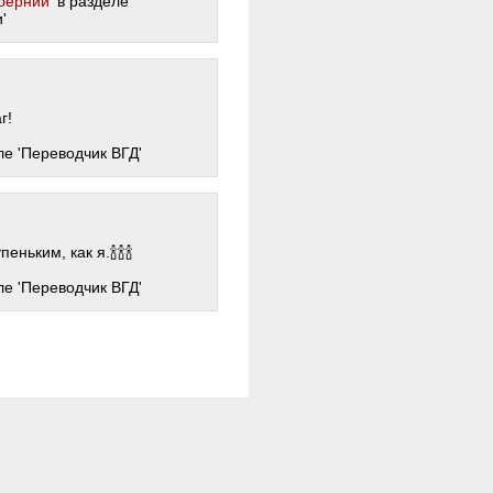
бернии'
в разделе
'
г!
ле 'Переводчик ВГД'
ньким, как я.🍾🍾🍾
ле 'Переводчик ВГД'