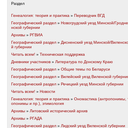
Раздел
Генеалогия: теория и практика
»
Переводчик ВГД
Географический раздел
»
Новогрудский уезд Минской/Гродне
нской губернии
Архивы
»
РГВИА
Географический раздел
»
Дисненский уезд Минской/Виленск
й губернии
Читать всем!
»
Техническая поддержка
Дневники участников
»
Литература по Донскому Краю
Географический раздел
»
Общие темы по Беларуси
Географический раздел
»
Вилейский уезд Виленской губерни
Географический раздел
»
Речицкий уезд Минской губернии
Читать всем!
»
Новости
Генеалогия: теория и практика
»
Ономастика (антропонимы, 
опонимы и пр.), этимология
Архивы
»
Литовский исторический архив
Архивы
»
РГАДА
Географический раздел
»
Лидский уезд Виленской губернии