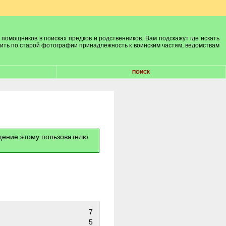
 помощников в поисках предков и родственников. Вам подскажут где искать
лить по старой фотографии принадлежность к воинским частям, ведомствам
ПОИСК
бщение этому пользователю
7
5