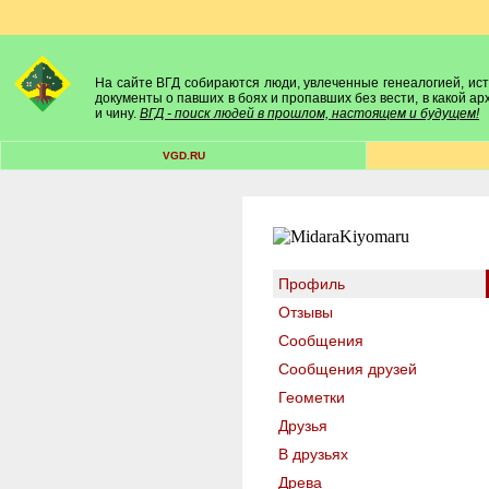
На сайте ВГД собираются люди, увлеченные генеалогией, исто
документы о павших в боях и пропавших без вести, в какой а
и чину.
ВГД - поиск людей в прошлом, настоящем и будущем!
VGD.RU
Профиль
Отзывы
Сообщения
Сообщения друзей
Геометки
Друзья
В друзьях
Древа