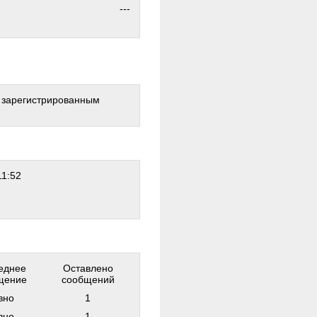
---
о зарегистрированным
11:52
еднее
Оставлено
щение
сообщений
вно
1
вно
1