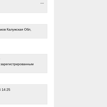
---
аков Калужская Обл,
г
о зарегистрированным
 14:25