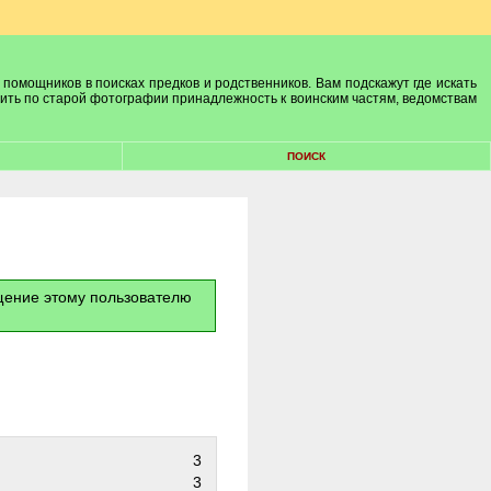
 помощников в поисках предков и родственников. Вам подскажут где искать
лить по старой фотографии принадлежность к воинским частям, ведомствам
ПОИСК
бщение этому пользователю
3
3