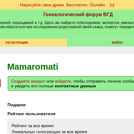
Нарисуйте свое древо. Бесплатно. Онлайн.
[х]
Генеалогический форум ВГД
рией, геральдикой и т.д. Здесь вы найдете собеседников, экспертов, умелых
рхив обратиться при исследовании родословной своей семьи, помогут опреде
РЕГИСТРАЦИЯ
ВОЙТИ
Mamaromati
Создайте аккаунт
или
войдите
, чтобы отправить личное соо
и увидеть его полные
контактные данные
Подарки
Рейтинг пользователя
Рейтинг за все время:
Уникальных голосующих за все время: