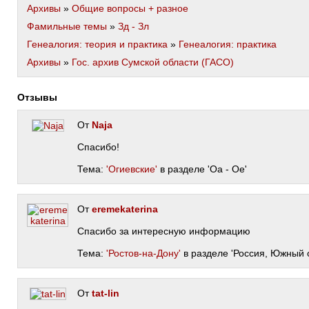
Архивы
»
Общие вопросы + разное
Фамильные темы
»
Зд - Зл
Генеалогия: теория и практика
»
Генеалогия: практика
Архивы
»
Гос. архив Сумской области (ГАСО)
Отзывы
От
Naja
Спасибо!
Тема:
'Огиевские'
в разделе 'Оа - Ое'
От
eremekaterina
Спасибо за интересную информацию
Тема:
'Ростов-на-Дону'
в разделе 'Россия, Южный о
От
tat-lin