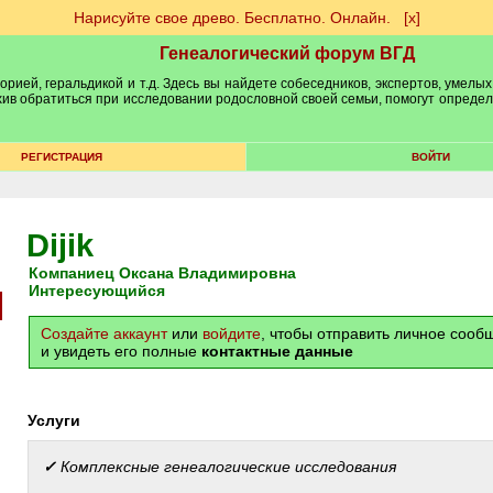
Нарисуйте свое древо. Бесплатно. Онлайн.
[х]
Генеалогический форум ВГД
рией, геральдикой и т.д. Здесь вы найдете собеседников, экспертов, умелых
рхив обратиться при исследовании родословной своей семьи, помогут опреде
РЕГИСТРАЦИЯ
ВОЙТИ
Dijik
Компаниец Оксана Владимировна
Интересующийся
Создайте аккаунт
или
войдите
, чтобы отправить личное соо
и увидеть его полные
контактные данные
Услуги
✓
Комплексные генеалогические исследования