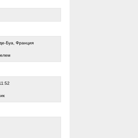
де-Буа, Франция
телем
11:52
ник