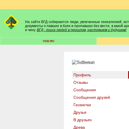
На сайте ВГД собираются люди, увлеченные генеалогией, исто
документы о павших в боях и пропавших без вести, в какой а
и чину.
ВГД - поиск людей в прошлом, настоящем и будущем!
VGD.RU
Профиль
Отзывы
Сообщения
Сообщения друзей
Геометки
Друзья
В друзьях
Древа