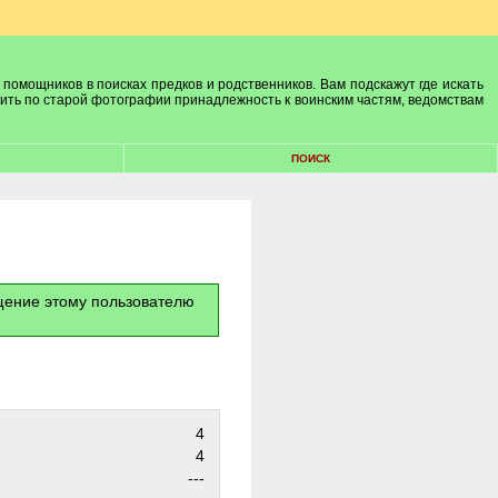
 помощников в поисках предков и родственников. Вам подскажут где искать
лить по старой фотографии принадлежность к воинским частям, ведомствам
ПОИСК
бщение этому пользователю
4
4
---