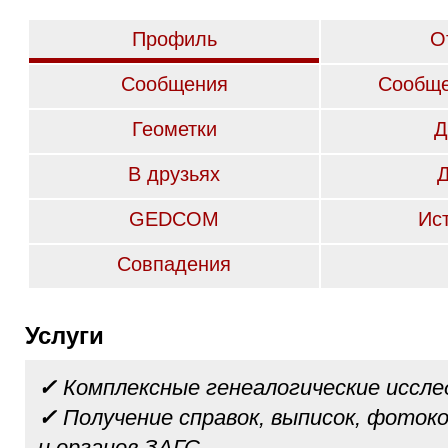
Профиль
О
Сообщения
Сообще
Геометки
Д
В друзьях
GEDCOM
Ис
Совпадения
Услуги
✓
Комплексные генеалогические иссле
✓
Получение справок, выписок, фотоко
и органов ЗАГС