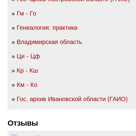
»
Гм - Го
»
Генеалогия: практика
»
Владимирская область
»
Ци - Цф
»
Кр - Кш
»
Км - Ко
»
Гос. архив Ивановской области (ГАИО)
Отзывы