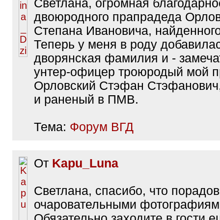
Светлана, огромная благодарно
двоюродного прапрадеда Орлов
Степана Ивановича, найденног
Теперь у меня в роду добавила
дворянская фамилия и - замеч
унтер-офицер троюродый мой 
Орловский Стэфан Стэфанович
и раненый в ПМВ.
Тема:
Форум ВГД
От
Kapu_Luna
Светлана, спасибо, что порадо
очаровательными фотографиям
Обязательно заходите в гости е