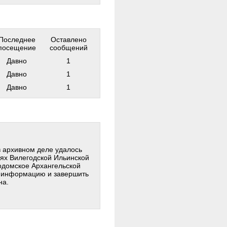
Последнее
Оставлено
посещение
сообщений
Давно
1
Давно
1
Давно
1
 архивном деле удалось
лях Вилегодской Ильинской
одомское Архангельской
ь информацию и завершить
на.