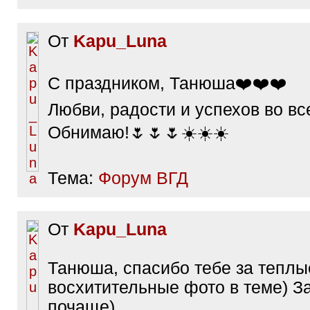
От
Kapu_Luna
С праздником, Танюша❤️❤️❤️
Любви, радости и успехов во вс
Обнимаю!🌷🌷🌷☀️☀️☀️
Тема:
Форум ВГД
От
Kapu_Luna
Танюша, спасибо тебе за теплы
восхитительные фото в теме) З
почаще)