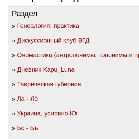
Раздел
»
Генеалогия: практика
»
Дискуссионный клуб ВГД
»
Ономастика (антропонимы, топонимы и пр
»
Дневник Kapu_Luna
»
Таврическая губерния
»
Ла - Лё
»
Украина, условно Юг
»
Бс - Бъ