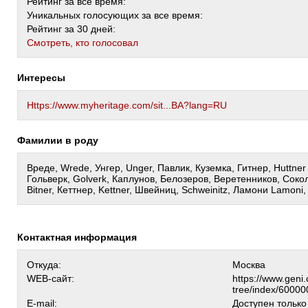
Рейтинг за все время:
Уникальных голосующих за все время:
Рейтинг за 30 дней:
Cмотреть, кто голосовал
Интересы
Https://www.myheritage.com/sit...BA?lang=RU
Фамилии в роду
Вреде, Wrede, Унгер, Unger, Павлик, Куземка, Гитнер, Huttner 
Гольверк, Golverk, Каплунов, Белозеров, Веретенников, Сокол
Bitner, Кеттнер, Kettner, Швейниц, Schweinitz, Ламони Lamoni,
Контактная информация
Откуда:
Москва
WEB-сайт:
https://www.geni.
tree/index/6000
E-mail:
Доступен тольк