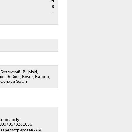
24
9
---
Буяльский, Bujalski,
ов, Бейер, Beyer, Битнер,
 Солари Solari
com/family-
000079578281056
о зарегистрированным