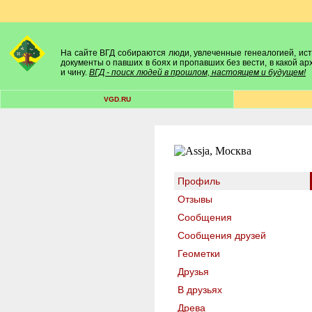
На сайте ВГД собираются люди, увлеченные генеалогией, исто
документы о павших в боях и пропавших без вести, в какой а
и чину.
ВГД - поиск людей в прошлом, настоящем и будущем!
VGD.RU
Профиль
Отзывы
Сообщения
Сообщения друзей
Геометки
Друзья
В друзьях
Древа