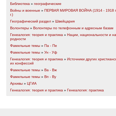
Библиотека
»
географические
Войны и военные
»
ПЕРВАЯ МИРОВАЯ ВОЙНА (1914 - 1918 
г.)
Географический раздел
»
Швейцария
Волонтеры
»
Волонтеры по телефонным и адресным базам
Генеалогия: теория и практика
»
Нации, национальности и н
родности
Фамильные темы
»
Па - Пе
Фамильные темы
»
Ун - Уф
Генеалогия: теория и практика
»
Источники других христианс
их конфессий
Фамильные темы
»
Ва - Вж
Фамильные темы
»
Вп - Ву
Архивы
»
ЦГИА
Генеалогия: теория и практика
»
Генеалогия: практика