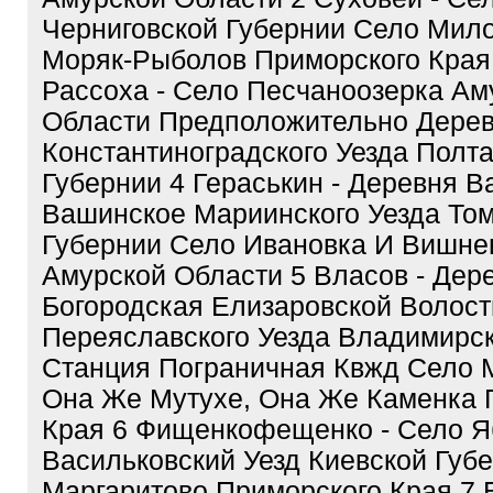
Черниговской Губернии Село Мил
Моряк-Рыболов Приморского Края
Рассоха - Село Песчаноозерка Ам
Области Предположительно Дерев
Константиноградского Уезда Полт
Губернии 4 Гераськин - Деревня В
Вашинское Мариинского Уезда То
Губернии Село Ивановка И Вишне
Амурской Области 5 Власов - Дер
Богородская Елизаровской Волост
Переяславского Уезда Владимирс
Станция Пограничная Квжд Село 
Она Же Мутухе, Она Же Каменка 
Края 6 Фищенкофещенко - Село Я
Васильковский Уезд Киевской Губ
Маргаритово Приморского Края 7 