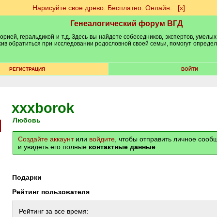
Нарисуйте свое древо. Бесплатно. Онлайн.
[х]
Генеалогический форум ВГД
рией, геральдикой и т.д. Здесь вы найдете собеседников, экспертов, умелых
рхив обратиться при исследовании родословной своей семьи, помогут опреде
РЕГИСТРАЦИЯ
ВОЙТИ
xxxborok
Любовь
Создайте аккаунт
или
войдите
, чтобы отправить личное соо
и увидеть его полные
контактные данные
Подарки
Рейтинг пользователя
Рейтинг за все время: