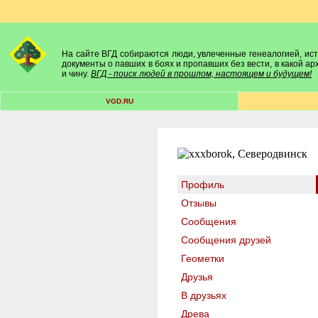
На сайте ВГД собираются люди, увлеченные генеалогией, исто
документы о павших в боях и пропавших без вести, в какой а
и чину.
ВГД - поиск людей в прошлом, настоящем и будущем!
VGD.RU
Профиль
Отзывы
Сообщения
Сообщения друзей
Геометки
Друзья
В друзьях
Древа