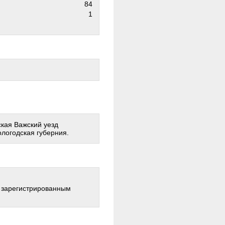
84
1
ская Важский уезд
ологодская губерния.
о зарегистрированным