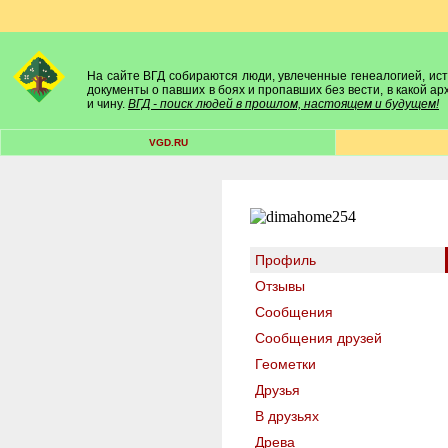
На сайте ВГД собираются люди, увлеченные генеалогией, исто
документы о павших в боях и пропавших без вести, в какой а
и чину.
ВГД - поиск людей в прошлом, настоящем и будущем!
VGD.RU
Профиль
Отзывы
Сообщения
Сообщения друзей
Геометки
Друзья
В друзьях
Древа