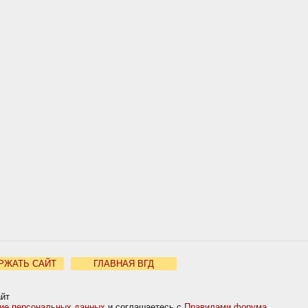
РЖАТЬ САЙТ
ГЛАВНАЯ ВГД
айт
ние персональных данных
и соглашаетесь с
Правилами форума