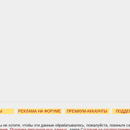
Ы
РЕКЛАМА НА ФОРУМЕ
ПРЕМИУМ-АККАУНТЫ
ПОДДЕ
ы не хотите, чтобы эти данные обрабатывались, пожалуйста, покиньте с
ения
,
Политики персональных данных
, даете
Согласие на распростране