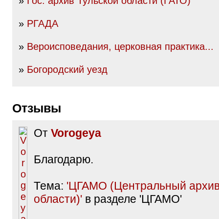
»
Гос. архив Тульской области (ГАТО)
»
РГАДА
»
Вероисповедания, церковная практика...
»
Богородский уезд
Отзывы
От
Vorogeya
Благодарю.
Тема:
'ЦГАМО (Центральный архив
области)'
в разделе 'ЦГАМО'