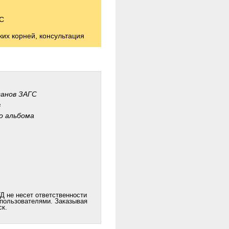
ГС
их корней, консультация
ганов ЗАГС
в
о альбома
Д не несет ответственности
 пользователями. Заказывая
ск.