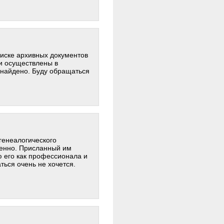
иске архивных документов
и осуществлены в
- найдено. Буду обращаться
генеалогического
венно. Присланный им
 его как профессионала и
ться очень не хочется.