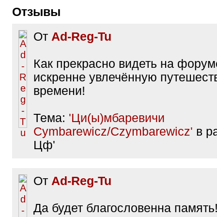
Отзывы
От
Ad-Reg-Tu
Как прекрасно видеть на форум
искренне увлечённую путешест
времени!
Тема:
'Ци(ы)мбаревичи
Cymbarewicz/Czymbarewicz'
в ра
Цф'
От
Ad-Reg-Tu
Да будет благословенна память