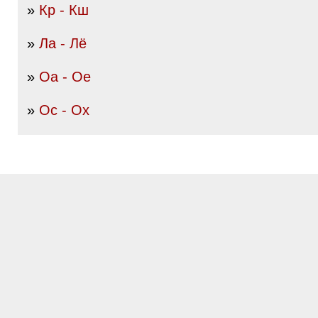
»
Кр - Кш
»
Ла - Лё
»
Оа - Ое
»
Ос - Ох