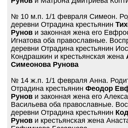
Рунов
и Матрона Дмитриева Копт
№ 10 м.п. 1/1 февраля Симеон. Р
деревни Отрадина крестьянин
Тих
Рунов
и законная жена его Евфро
Игнатова оба православные. Восп
деревни Отрадина крестьянин Ио
Кондрашкин и крестьянская жена
Симеонова Рунова
№ 14 ж.п. 1/1 февраля Анна. Род
Отрадина крестьянин
Феодор Ев
Рунов
и законная жена его Алекс
Васильева оба православные. Во
деревни Отрадина крестьянин
Код
Рунов
и крестьянская жена Анаст