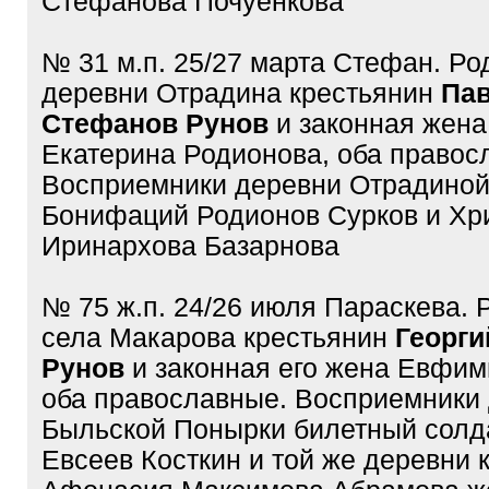
Стефанова Почуенкова
№ 31 м.п. 25/27 марта Стефан. Ро
деревни Отрадина крестьянин
Па
Стефанов Рунов
и законная жена
Екатерина Родионова, оба правос
Восприемники деревни Отрадиной
Бонифаций Родионов Сурков и Хр
Иринархова Базарнова
№ 75 ж.п. 24/26 июля Параскева. 
села Макарова крестьянин
Георги
Рунов
и законная его жена Евфи
оба православные. Восприемники
Быльской Понырки билетный солд
Евсеев Косткин и той же деревни 