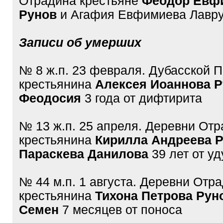
Отрадина крестьяне
Феодор Евф
Рунов
и Агафия Евфимиева Лавру
Записи об умерших
№ 8 ж.п. 23 февраля. Дубасской 
крестьянина
Алексея Иоаннова Р
Феодосия
3 года от дифтирита
№ 13 ж.п. 25 апреля. Деревни От
крестьянина
Кирилла Андреева Р
Параскева Данилова
39 лет от у
№ 44 м.п. 1 августа. Деревни Отр
крестьянина
Тихона Петрова Рун
Семен
7 месяцев от поноса