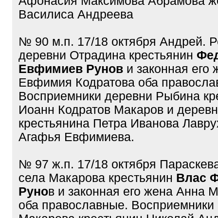
Афонасия Максимова Абрамова ж
Василиса Андреева
№ 90 м.п. 17/18 октября Андрей. 
деревни Отрадина крестьянин
Фе
Евфимиев Рунов
и законная его 
Евфимия Кодратова оба правосла
Восприемники деревни Рыбина кр
Иоанн Кодратов Макаров и дерев
крестьянина Петра Иванова Лавру
Агафья Евфимиева.
№ 97 ж.п. 17/18 октября Параскев
села Макарова крестьянин
Влас 
Руно
в и законная его жена Анна 
оба православные. Восприемники