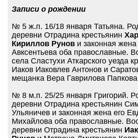
Записи о рождении
№ 5 ж.п. 16/18 января Татьяна. Р
деревни Отрадина крестьянин
Ха
Кириллов Рунов
и законная жена
Авксентьева оба православные. 
села Сластухи Аткарского уезда к
Иаков Иаковлев Антонов и Сарато
мещанка Вера Гаврилова Папкова
№ 8 м.п. 25/25 января Григорий. 
деревни Отрадина крестьянин Си
Ульяничев и законная жена его Ев
Михайлова оба православные. Во
деревни Отрадина крестьянин
Иак