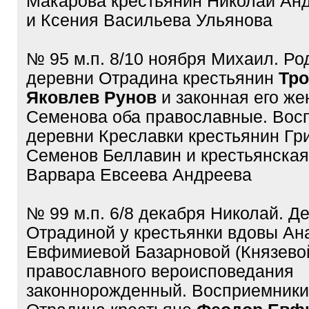
Макарова крестьянин Николай Ан
и Ксения Васильева Ульянова
№ 95 м.п. 8/10 ноября Михаил. Ро
деревни Отрадина крестьянин
Тр
Яковлев Рунов
и законная его же
Семенова оба православные. Вос
деревни Креславки крестьянин Гр
Семенов Беллавин и крестьянская
Варвара Евсеева Андреева
№ 99 м.п. 6/8 декабря Николай. Д
Отрадиной у крестьянки вдовы Ан
Евфимиевой Базарновой (Князево
православного вероисповедания
законнорожденный. Восприемники