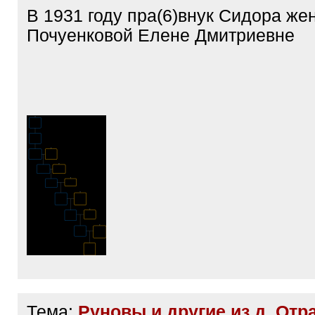
В 1931 году пра(6)внук Сидора же
Почуенковой Елене Дмитриевне
Тема:
Руновы и другие из д. Отр