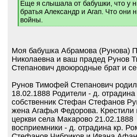
Еще я слышала от бабушки, что у 
братья Александр и Агап. Что они 
войны.
[
/
q
]
Моя бабушка Абрамова (Рунова) 
Николаевна и ваш прадед Рунов 
Степанович двоюродные брат и се
Рунов Тимофей Степанович родил
18.02.1888 Родители - д. отрадина 
собственник Стефан Стефанов Рун
жена Агафья Федорова. Крестили 
церкви села Макарово 21.02.1888
восприемники - д. отрадина кр. Ро
Стефанов Чибриков и Ивана Афан