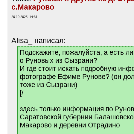
с.Макарово
20.10.2025, 14:31
Alisa_ написал:
[
Подскажите, пожалуйста, а есть л
q
о Руновых из Сызрани?
]
И где стоит искать подробную ин
фотографе Ефиме Рунове? (он до
тоже из Сызрани)
[/
здесь только информация по Руно
Саратовской губернии Балашовског
Макарово и деревни Отрадино