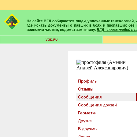
На сайте ВГД собираются люди, увлеченные генеалогией, историей, геральдикой и т.д. Здесь вы найдете собеседников, экспертов, умелых помощников в поисках предков и родственников. Вам подскажут
где искать документы о павших в боях и пропавших без 
воинским частям, ведомствам и чину.
ВГД - поиск людей в
VGD.RU
Профиль
Отзывы
Сообщения
Сообщения друзей
Геометки
Друзья
В друзьях
Древа