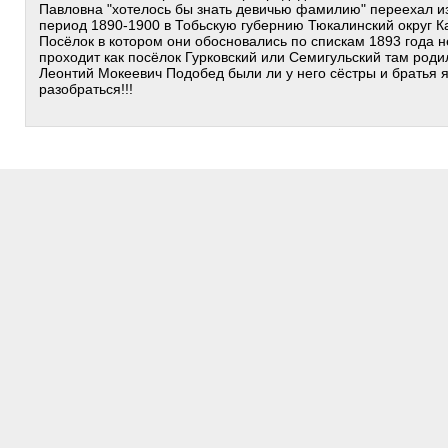
Павловна "хотелось бы знать девичью фамилию" переехал из
период 1890-1900 в Тобьскую губернию Тюкалинский округ К
Посёлок в котором они обосновались по спискам 1893 года не
проходит как посёлок Гурковский или Семигульский там роди
Леонтий Мокеевич Подобед были ли у него сёстры и братья 
разобраться!!!