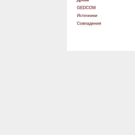
GEDCOM
Источники
Совпадения