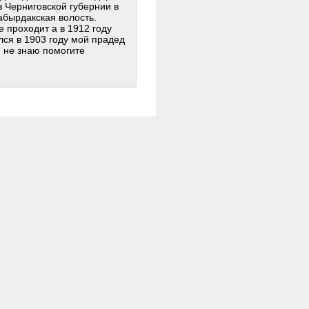
 Черниговской губернии в
абырдакская волость.
 проходит а в 1912 году
лся в 1903 году мой прадед
я не знаю помогите