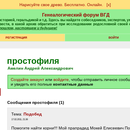
Нарисуйте свое древо. Бесплатно. Онлайн.
[х]
Генеалогический форум ВГД
вести, в какой архив обратиться при исследовании родословной своей
 прошлом, настоящем и будущем!
РЕГИСТРАЦИЯ
ВОЙТИ
простофиля
Амелин Андрей Александрович
Создайте аккаунт
или
войдите
, чтобы отправить личное соо
и увидеть его полные
контактные данные
Сообщения простофиля (1)
Тема:
Подобед
17.02.2011, 21:36
Помогите найти корни!!! Мой прапрадед Мокей Елисеевич П