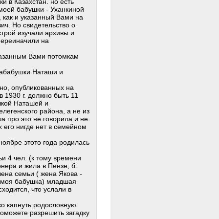
и в Казахстан. но есть
 моей бабушки - Уханкиной
, как и указанный Вами на
ич. Но свидетельство о
строй изучали архивы и
переиначили на
указанным Вами потомкам
прабабушки Наташи и
ано, опубликованных на
в 1930 г. должно быть 11
шкой Наташей и
легенского района, а не из
а про это не говорила и не
 его нигде нет в семейном
 ноябре этото года родилась
и 4 чел. (к тому времени
ера и жила в Пензе, б.
ена семьи ( жена Якова -
 (моя бабушка) младшая
сходится, что услали в
око капнуть родословную
поможете разрешить загадку