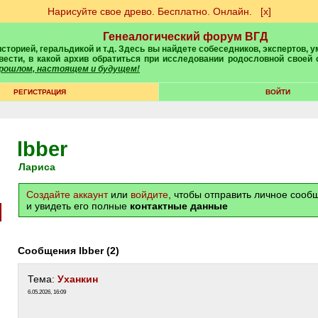
Нарисуйте свое древо. Бесплатно. Онлайн.
[х]
Генеалогический форум ВГД
вести, в какой архив обратиться при исследовании родословной своей
 прошлом, настоящем и будущем!
РЕГИСТРАЦИЯ
ВОЙТИ
lbber
Лариса
Создайте аккаунт
или
войдите
, чтобы отправить личное соо
и увидеть его полные
контактные данные
Сообщения lbber (2)
Тема:
Уханкин
6.05.2026, 16:09