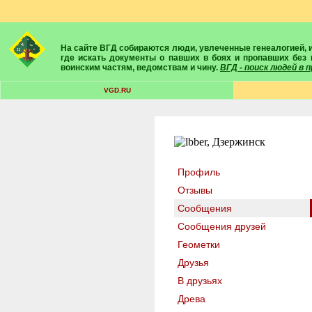
На сайте ВГД собираются люди, увлеченные генеалогией, историей, геральдикой и т.д. Здесь вы найдете собеседников, экспертов, умелых помощников в поисках предков и родственников. Вам подскажут
где искать документы о павших в боях и пропавших без 
воинским частям, ведомствам и чину.
ВГД - поиск людей в
VGD.RU
Профиль
Отзывы
Сообщения
Сообщения друзей
Геометки
Друзья
В друзьях
Древа