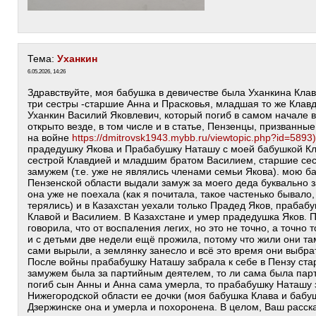
Тема:
Уханкин
6.05.2026, 14:26
Здравствуйте, моя бабушка в девичестве была Уханкина Кла
три сестры -старшие Анна и Прасковья, младшая то же Клав
Уханкин Василий Яковлевич, который погиб в самом начале 
открыто везде, в том числе и в статье, Пензенцы, призванны
на войне
https://dmitrovsk1943.mybb.ru/viewtopic.php?id=5893)
прадедушку Якова и Прабабушку Наташу с моей бабушкой К
сестрой Клавдией и младшим братом Василием, старшие сес
замужем (т.е. уже не являлись членами семьи Якова). мою б
Пензенской области выдали замуж за моего деда буквально за
она уже не поехала (как я почитала, такое частенько бывало
терялись) и в Казахстан уехали только Прадед Яков, праба
Клавой и Василием. В Казахстане и умер прадедушка Яков.
говорила, что от воспаления легих, но это не точно, а точно 
и с детьми две недели ещё прожила, потому что жили они та
сами вырыли, а землянку занесло и всё это время они выбра
После войны прабабушку Наташу забрала к себе в Пензу ста
замужем была за партийным деятелем, то ли сама была пар
погиб сын Анны и Анна сама умерла, то прабабушку Наташу 
Нижегородской области ее дочки (моя бабушка Клава и бабуш
Дзержинске она и умерла и похоронена. В целом, Ваш расск