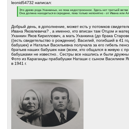
leonid54732 написал:
[
Это древо рода Уханкиных, но пока недостроенное. Здесь нет третьей ветви
q
Она должна находиться в середине, пока только непонятно - от Ивана или Ал
]
[
/
q
Добрый день, в дополнение, может есть у потомков свидетел
]
Ивана Яковлевича? , а именно, кто вписан там Отцом и мате
Уханкин Яков Кириллович, а мать Уханкина (до брака Старо
((есть свидетельство о рождении). Василий, погибший в 41 го
бабушек) и Наталья Васильевна получала за его гибель пенс
братьев наших бабушек нам (всем, кто общался в живую с п
бабушками не известно.. Сестры все нашлись и были дружны
Фото из Караганды прабабушки Наташи с сыном Василием Як
в 1941 г.