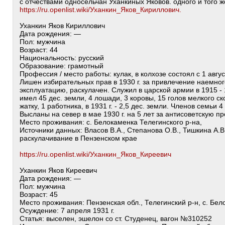
с отчествами односельчан Уханкиных Яковов. одного и того ж
https://ru.openlist.wiki/Уханкин_Яков_Кириллович.
Уханкин Яков Кириллович
Дата рождения: —
Пол: мужчина
Возраст: 44
Национальность: русский
Образование: грамотный
Профессия / место работы: кулак, в колхозе состоял с 1 августа
Лишен избирательных прав в 1930 г. за привлечение наемного
эксплуатацию, раскулачен. Служил в царской армии в 1915 - 1
имел 45 дес. земли, 4 лошади, 3 коровы, 15 голов мелкого ско
жатку, 1 работника, в 1931 г. - 2,5 дес. земли. Членов семьи 4
Высланы на север в мае 1930 г. на 5 лет за антисоветскую пр
Место проживания: с. Белокаменка Телегинского р-на,
Источники данных: Власов В.А., Степанова О.В., Тишкина А.В
раскулачивание в Пензенском крае
https://ru.openlist.wiki/Уханкин_Яков_Киреевич
Уханкин Яков Киреевич
Дата рождения: —
Пол: мужчина
Возраст: 45
Место проживания: Пензенская обл., Телегинский р-н, с. Бе
Осуждение: 7 апреля 1931 г.
Статья: выселен, эшелон со ст. Студенец, вагон №310252