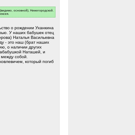
 (видимо, основной), Нижегородской.
ексея.
ьство о рождении Уханкина
рью. У наших бабушек отец
верова) Наталья Васильевна
ду - это наш (брат наших
ию, о наличии других
рабабушкой Наташей, и
 между собой.
овлевичем, который погиб