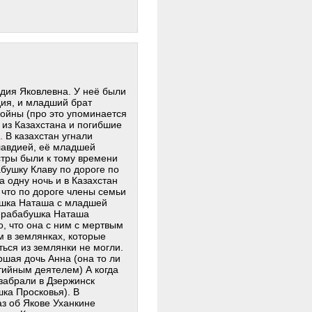
вдия Яковлевна. У неё были
дия, и младший брат
войны (про это упоминается
е из Казахстана и погибшие
.
В казахстан угнали
лавдией, её младшей
тры были к тому времени
абушку Клаву по дороге по
 одну ночь и в Казахстан
, что по дороге члены семьи
бушка Наташа с младшей
 Прабабушка Наташа
то, что она с ним с мертвым
м в землянках, которые
ться из землянки не могли.
ршая дочь Анна (она то ли
тийным деятелем) А когда
забрали в Дзержинск
ка Просковья). В
аз об Якове Уханкине