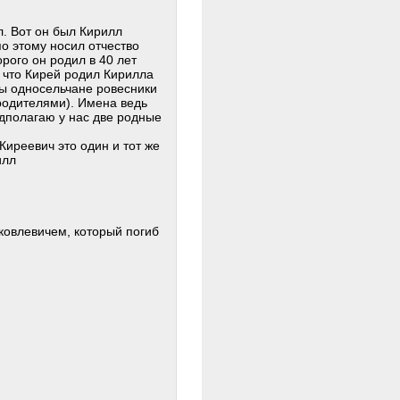
л. Вот он был Кирилл
о этому носил отчество
рого он родил в 40 лет
 что Кирей родил Кирилла
ны односельчане ровесники
родителями). Имена ведь
едполагаю у нас две родные
Киреевич это один и тот же
илл
овлевичем, который погиб