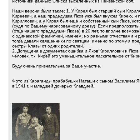
Источники данных: Списки выселенных из Пензенской обл.
Наши версии были такие; 1. У Кирея был старший сын Кирил
Киреевич, а наш прадедушка Яков уже был внуком Кирею, и п
Кириллович, а у Кирея был ещё и собственный сын Яков, кото
(судя по Вашему нарисованному древу), Если предположить,
(отца нашего прадедушки Якова) в 20 лет, то вполне возмож
с одинаковой фамилией, именем, но разными отчествами и 
тогда давали священники по святцам, именно по этому я пр
сестры Клавы от одних родителей.
2. Допущена в документах ошибка и Яков Кириллович и Яков 
человек, т.к. Кирей это уменьшительное ласкательное от Кир
Буду очень признательна за Ваше участие.
Фото из Караганды прабабушки Наташи с сыном Василием Як
в 1941 г. и младшей дочерью Клавдией.