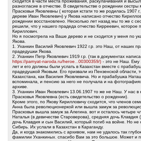
сходится в части места проживания, раскулачивания и высылк
разногласие в отчестве. В свидетельстве о рождении сестры
Прасковьи Яковлевны ( которая кстати то же родилась 1907 г.
дереве Иван Яковлевич) у Якова написано отчество Кириллов
рождении восстановлено. Несколько лет назад мы то же с се
решили, что у нашего прадеда отчество Кирреевич, которое 
Кириллович.
Но я посмотрела на Ваше дерево и не сходится у меня по 
Якова.
1. Уханкин Василий Яковлевич 1922 г.р. это Наш, от наших 
прадедушки Якова.
2. Уханкин Петр Яковлевич 1919 г.р. (так в документах напис
https://pamyat-naroda.ru/heroe...00300359/)
- это не Наш. Ему 
лет и его должны были услать в Казахстан вместе с прабабу
прадедушкой Яковым. Его призвали из Пензенской области, те
Казахстана, как Василия Яковлевича. Но и прабабушка Наташ
вспоминала, и пенсию за него не получала и на фотографиях
архиве.
3. Уханкин Иван Яковлевич 13.06.1907 то же не Наш. У нас в
Прасковья Яковлевна (есть свидетельство о рождении).
Кроме этого, по Якову Кирилловичу сходится, что членов семь
Анна была революционеркой или вышла замуж за революцион
Прасковья вышла замуж за Алегина. вот и осталось четыре чл
Наталья (в девичестве Староверова), средняя дочь Клавдия
дочь Клавдия и сын Василий, который погиб на войне. Но не 
Сибирь. Их услали в Казахстан в Караганду.
Да, и когда знакомились с архивом, нам не удалось так глуб
фамилии Уханкиных. спасибо Вам за это большое. Может и 