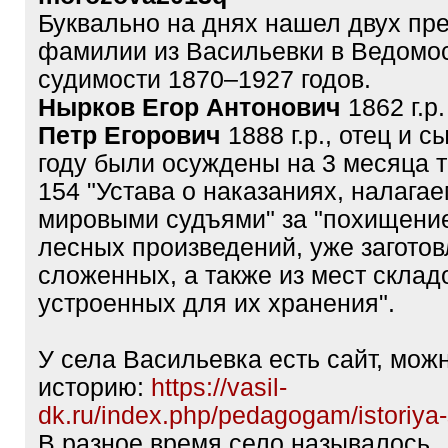
Буквально на днях нашел двух пр
фамилии из Васильевки в Ведомос
судимости 1870–1927 годов.
Нырков Егор Антонович
1862 г.р
Петр Егорович
1888 г.р., отец и с
году были осуждены на 3 месяца т
154 "Устава о наказаниях, налага
мировыми судъями" за "похищени
лесных произведений, уже загото
сложенных, а также из мест склад
устроенных для их хранения".
У села Васильевка есть сайт, мож
историю:
https://vasil-
dk.ru/index.php/pedagogam/istoriya-
В разное время село называлось