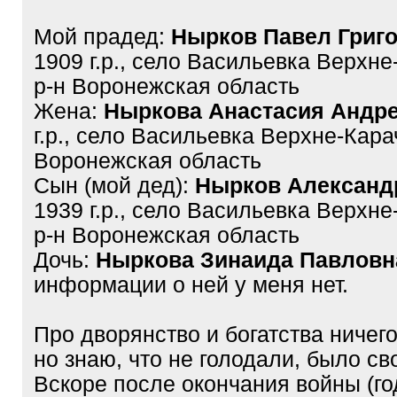
Мой прадед:
Нырков Павел Григ
1909 г.р., село Васильевка Верхн
р-н Воронежская область
Жена:
Ныркова Анастасия Андр
г.р., село Васильевка Верхне-Кара
Воронежская область
Сын (мой дед):
Нырков Александ
1939 г.р., село Васильевка Верхн
р-н Воронежская область
Дочь:
Ныркова Зинаида Павловн
информации о ней у меня нет.
Про дворянство и богатства ничег
но знаю, что не голодали, было св
Вскоре после окончания войны (го