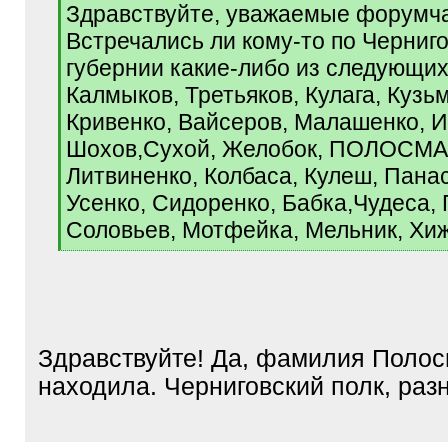
[
Здравствуйте, уважаемые форумч
q
Встречались ли кому-то по Черниг
]
губернии какие-либо из следующи
Калмыков, Третьяков, Кулага, Кузь
Кривенко, Вайсеров, Малашенко, И
Шохов,Сухой, Желобок, ПОЛОСМАК
Литвиненко, Колбаса, Кулеш, Пана
Усенко, Сидоренко, Бабка,Чудеса, 
Соловьев, Мотфейка, Мельник, Хи
[
/
q
]
Здравствуйте! Да, фамилия Полос
находила. Черниговский полк, раз