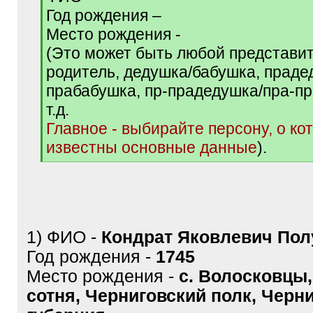
Год рождения –
Место рождения -
(Это может быть любой представит
родитель, дедушка/бабушка, праде
прабабушка, пр-прадедушка/пра-п
т.д.
Главное - выбирайте персону, о ко
известны основные данные
).
[
/
q
]
1) ФИО -
Кондрат Яковлевич Пол
Год рождения -
1745
Место рождения -
с. Волосковцы
сотня, Черниговский полк, Черн