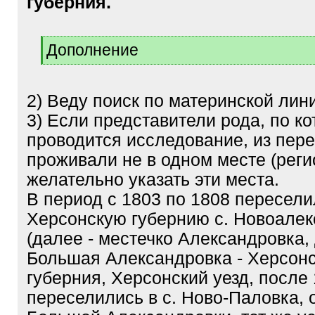
губерния.
[
Дополнение
q
[
]
/
q
2) Веду поиск по материнской лин
]
3) Если представители рода, по к
проводится исследование, из пер
проживали не в одном месте (регио
желательно указать эти места.
В период с 1803 по 1808 пересели
Херсонскую губернию с. Новоалек
(далее - местечко Александровка,
Большая Александровка - Херсон
губерния, Херсонский уезд, после
переселились в с. Ново-Паловка, 