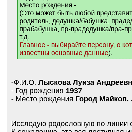
Место рождения -
(Это может быть любой представит
родитель, дедушка/бабушка, праде
прабабушка, пр-прадедушка/пра-п
т.д.
Главное - выбирайте персону, о ко
известны основные данные
).
[
/
q
]
-Ф.И.О.
Лыскова Луиза Андреев
- Год рождения
1937
- Место рождения
Город Майкоп.
Исследую родословную по линии о
К сожалению, эта вся доступная 