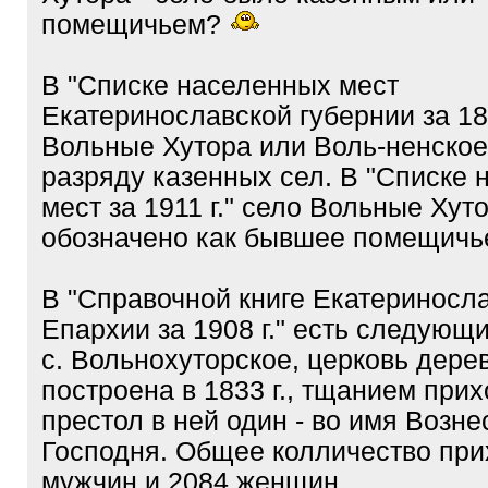
помещичьем?
В "Списке населенных мест
Екатеринославской губернии за 185
Вольные Хутора или Воль-ненское
разряду казенных сел. В "Списке
мест за 1911 г." село Вольные Хут
обозначено как бывшее помещичь
В "Справочной книге Екатериносл
Епархии за 1908 г." есть следующ
с. Вольнохуторское, церковь дере
построена в 1833 г., тщанием прих
престол в ней один - во имя Возн
Господня. Общее колличество при
мужчин и 2084 женщин.