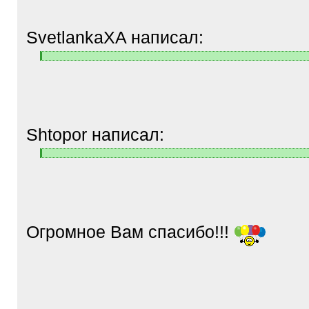
SvetlankaXA написал:
[
[
q
/
]
q
]
Shtopor написал:
[
[
q
/
]
q
]
Огромное Вам спасибо!!!