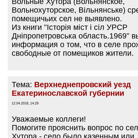
Вольные Хутора (Вольнянское,
Вольнохуторское, Вiльнянське) ср
помещичьих сел не выявлено.
Из книги "Історія міст і сіл УРСР
Дніпропетровська область.1969" 
информация о том, что в селе пр
свободные от помещиков жители.
Тема:
Верхнеднепровский уезд
Екатеринославской губернии
12.04.2018, 14:29
Уважаемые коллеги!
Помогите прояснить вопрос по се
Хутора - село было казенным или