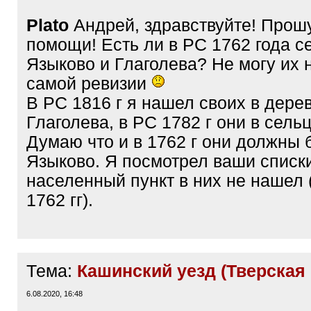
Plato
Андрей, здравствуйте! Прош
помощи! Есть ли в РС 1762 года с
Языково и Глаголева? Не могу их 
самой ревизии
В РС 1816 г я нашел своих в дере
Глаголева, в РС 1782 г они в сель
Думаю что и в 1762 г они должны 
Языково. Я посмотрел ваши списки
населенный пункт в них не нашел
1762 гг).
Тема:
Кашинский уезд (Тверская 
6.08.2020, 16:48