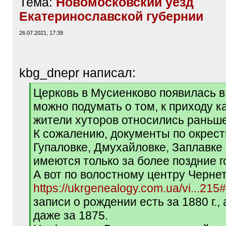
Тема:
Новомосковский уезд
Екатеринославской губернии
26.07.2021, 17:39
kbg_dnepr написал:
[
Церковь в Мусиенково появилась в 18
q
можно подумать о том, к приходу к
]
жители хуторов относились раньше
К сожалению, документы по окрес
Гупаловке, Дмухайловке, Заплавке
имеются только за более поздние г
А вот по волостному центру Черне
https://ukrgenealogy.com.ua/vi...21
записи о рождении есть за 1880 г., 
даже за 1875.