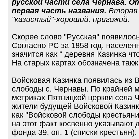
русской части села Чернава. 
первая часть названия.
Вторая 
"казистый"-хороший, пригожий.
Скорее слово "Русская" появилось
Согласно РС за 1858 год, населен
значится как " деревня Казинка чт
На старых картах обозначена также
Войсковая Казинка появилась из 
слободы с. Чернавы. По крайней м
метриках Пятницкой церкви села 
жители будущей Войсковой Казин
как "Войсковой слободы крестьянин
на этот факт косвенно указывают 
фонда 39, оп. 1 (списки крестьян).