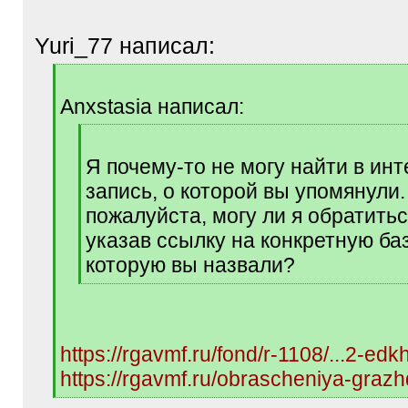
Yuri_77 написал:
[
q
Anxstasia написал:
]
[
q
Я почему-то не могу найти в ин
]
запись, о которой вы упомянули
пожалуйста, могу ли я обратитьс
указав ссылку на конкретную ба
которую вы назвали?
[
/
q
]
https://rgavmf.ru/fond/r-1108/...2-edk
https://rgavmf.ru/obrascheniya-graz
[