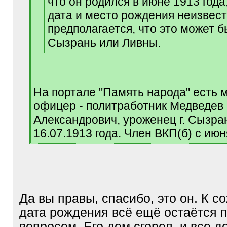
что он родился в июне 1913 года
дата и место рождения неизвес
предполагается, что это может 
Сызрань или Ливны.
[
/
q
]
На портале "Память народа" есть 
офицер - политработник Медведев
Александрович, уроженец г. Сызра
16.07.1913 года. Член ВКП(б) с июн
[
/
q
]
Да вы правы, спасибо, это он. К 
дата рождения всё ещё остаётся 
вопросом. Его дом сгорел, и все 