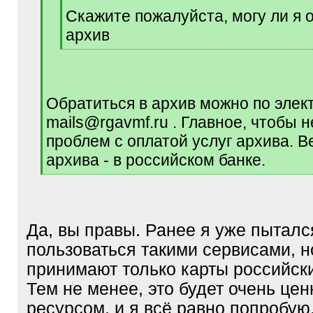
q
Скажите пожалуйста, могу ли я 
]
архив
[
/
q
]
Обратиться в архив можно по элек
mails@rgavmf.ru . Главное, чтобы 
проблем с оплатой услуг архива. В
архива - в российском банке.
[
/
q
]
Да, вы правы. Ранее я уже пыталс
пользоваться такими сервисами, н
принимают только карты российски
Тем не менее, это будет очень це
ресурсом, и я всё равно попробую