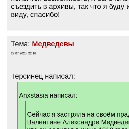
съездить в архивы, так что я буду 
виду, спасибо!
Тема:
Медведевы
27.07.2025, 22:16
Терсинец написал:
[
q
Anxstasia написал:
]
[
q
Сейчас я застряла на своём пр
]
Валентине Александре Медведев