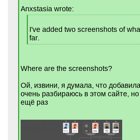
q
Anxstasia wrote:
]
[
q
I've added two screenshots of wha
]
far.
[
/
q
]
Where are the screenshots?
Ой, извини, я думала, что добавила
очень разбираюсь в этом сайте, н
ещё раз