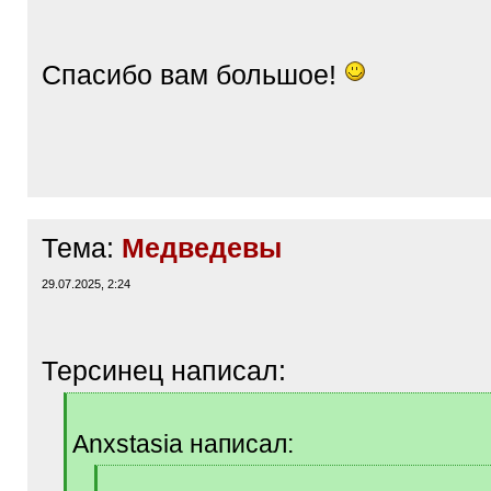
/
q
]
Спасибо вам большое!
Тема:
Медведевы
29.07.2025, 2:24
Терсинец написал:
[
q
Anxstasia написал:
]
[