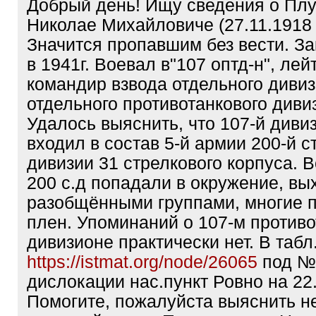
Добрый день! Ищу сведения о Плу
Николае Михайловиче (27.11.1918 г
Значится пропавшим без вести. З
в 1941г. Воевал в"107 оптд-н", лей
командир взвода отдельного диви
отдельного противотанкового диви
Удалось выяснить, что 107-й див
входил в состав 5-й армии 200-й с
дивизии 31 стрелкового корпуса. 
200 с.д попадали в окружение, вы
разобщёнными группами, многие 
плен. Упоминаний о 107-м против
дивизионе практически нет. В табл
https://istmat.org/node/26065
под №
дислокации нас.пункт Ровно на 22.
Помогите, пожалуйста выяснить не