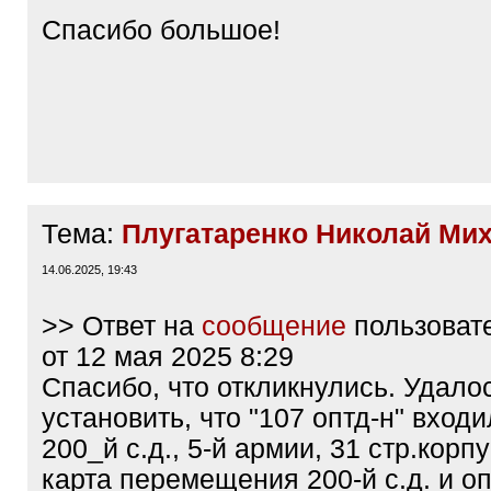
q
Спасибо большое!
]
Тема:
Плугатаренко Николай Ми
14.06.2025, 19:43
>> Ответ на
сообщение
пользоват
от 12 мая 2025 8:29
Спасибо, что откликнулись. Удало
установить, что "107 оптд-н" входи
200_й с.д., 5-й армии, 31 стр.корп
карта перемещения 200-й с.д. и о