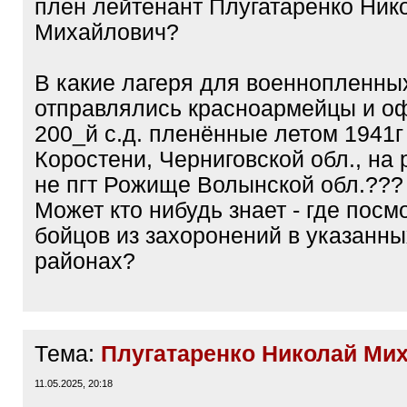
плен лейтенант Плугатаренко Ник
Михайлович?
В какие лагеря для военнопленны
отправлялись красноармейцы и о
200_й с.д. пленённые летом 1941г
Коростени, Черниговской обл., на р
не пгт Рожище Волынской обл.???
Может кто нибудь знает - где посм
бойцов из захоронений в указанн
районах?
Тема:
Плугатаренко Николай Ми
11.05.2025, 20:18