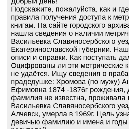
Добрый день!
Подскажите, пожалуйста, как и где
правила получения доступа к мет
книгам. На сайте городского архива
нашла сведения о наличии метриче
Васильевка Славяносербского уез
Екатеринославской губернии. На
описи и справки. Как поступать д
Оцифрованы ли эти метрические к
не удаётся. Ищу сведения о праб
прадедушке: Хромова (по мужу) А
Ефимовна 1874 -1876г рождения, 
фамилия не известна, проживала в
Васильевка Славяносербского уезд
Алчевск, умерла в 1969г. Цель узн
девичью фамилию и имена и годы