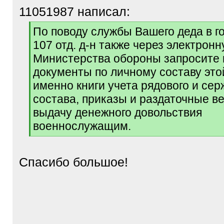
11051987 написал:
[
По поводу службы Вашего деда в г
q
107 отд. д-н также через электро
]
Министерства обороны запросите
документы по личному составу этой
именно книги учета рядового и сер
состава, приказы и раздаточные в
выдачу денежного довольствия
военнослужащим.
[
/
q
Спасибо большое!
]