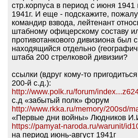
стр.корпуса в период с июня 1941 
1941г. И еще - подскажите, пожалу
командир взвода, лейтенант относ
штабному офицерскому составу и
противотанкового дивизиона был с
находящийся отдельно (географич
штаба 200 стрелковой дивизии?
ссылки (вдруг кому-то пригодитьс
200-й с.д.):
http://www.polk.ru/forum/index...z6
с.д «забытый полк» форум
http://www.rkka.ru/memory/200sd/m
«Первые дни войны» Людников И.
https://pamyat-naroda.ru/warunit/id1
на период июнь-август 1941г