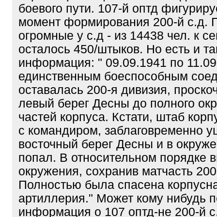
боевого пути. 107-й оптд фигурируе
момент формирования 200-й с.д. 
огромные у с.д - из 14438 чел. к се
осталось 450/штыков. Но есть и та
информация: " 09.09.1941 по 11.09
единственным боеспособным сое
оставалась 200-я дивизия, проско
левый берег Десны до полного ок
частей корпуса. Кстати, штаб корп
с командиром, заблаговременно у
восточный берег Десны и в окруже
попал. В относительном порядке 
окружения, сохранив матчасть 200 
Полностью была спасена корпусн
артиллерия." Может кому нибудь 
информация о 107 оптд-не 200-й с.