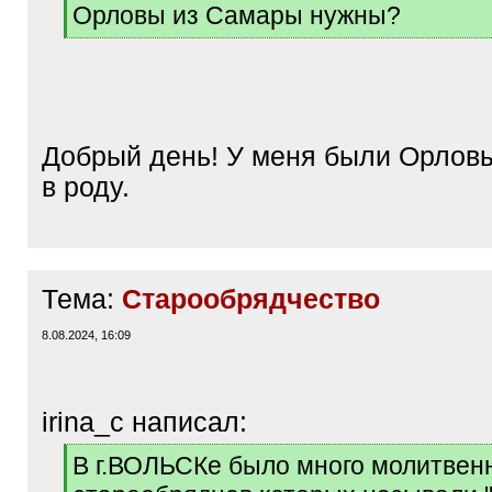
[
Орловы из Самары нужны?
q
[
]
/
q
]
Добрый день! У меня были Орлов
в роду.
Тема:
Старообрядчество
8.08.2024, 16:09
irina_c написал:
[
В г.ВОЛЬСКе было много молитвен
q