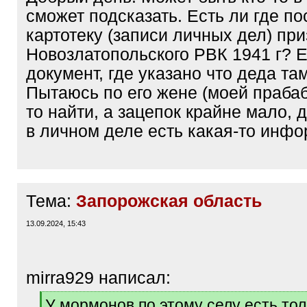
сможет подсказать. Есть ли где по
картотеку (записи личных дел) пр
Новозлатопольского РВК 1941 г? Е
документ, где указано что деда та
Пытаюсь по его жене (моей прабабк
то найти, а зацепок крайне мало,
в личном деле есть какая-то инфо
Тема:
Запорожская область
13.09.2024, 15:43
mirra929 написал:
[
У мормонов по этому селу есть тол