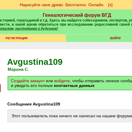
Нарисуйте свое древо. Бесплатно. Онлайн.
[х]
Генеалогический форум ВГД
вести, в какой архив обратиться при исследовании родословной своей
 прошлом, настоящем и будущем!
РЕГИСТРАЦИЯ
ВОЙТИ
Avgustina109
Марина С.
Создайте аккаунт
или
войдите
, чтобы отправить личное соо
и увидеть его полные
контактные данные
Сообщения Avgustina109
Этот пользователь пока ничего не написал на нашем форуме 