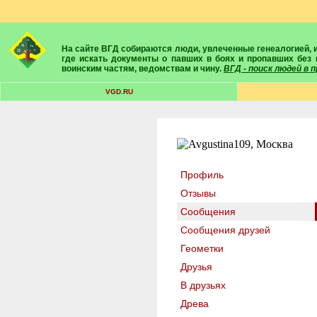
На сайте ВГД собираются люди, увлеченные генеалогией, историей, геральдикой и т.д. Здесь вы найдете собеседников, экспертов, умелых помощников в поисках предков и родственников. Вам подскажут
где искать документы о павших в боях и пропавших без 
воинским частям, ведомствам и чину.
ВГД - поиск людей в
VGD.RU
Профиль
Отзывы
Сообщения
Сообщения друзей
Геометки
Друзья
В друзьях
Древа