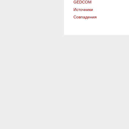
GEDCOM
Источники
Совпадения