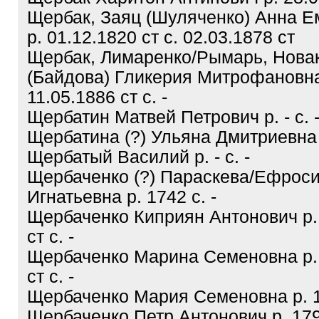
Щербак, Заяц (Шуляченко) Анна 
р. 01.12.1820 ст с. 02.03.1878 ст
Щербак, Лимаренко/Рымарь, Нова
(Байдова) Гликерия Митрофановна
11.05.1886 ст с. -
Щербатин Матвей Петрович р. - с. 
Щербатина (?) Ульяна Дмитриевна р.
Щербатый Василий р. - с. -
Щербаченко (?) Параскева/Ефрос
Игнатьевна р. 1742 с. -
Щербаченко Киприян Антонович р.
ст с. -
Щербаченко Марина Семеновна р. 
ст с. -
Щербаченко Мария Семеновна р. 17
Щербаченко Петр Антонович р. 1797