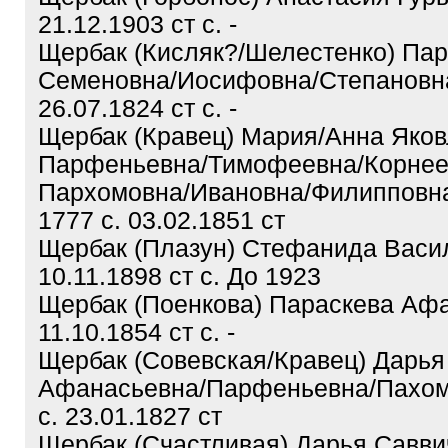
21.12.1903 ст с. -
Щербак (Кисляк?/Шелестенко) Пар
Семеновна/Иосифовна/Степановна
26.07.1824 ст с. -
Щербак (Кравец) Мария/Анна Яков
Парфеньевна/Тимофеевна/Корнее
Пархомовна/Ивановна/Филипповна
1777 с. 03.02.1851 ст
Щербак (Плазун) Стефанида Васил
10.11.1898 ст с. До 1923
Щербак (Поенкова) Параскева Афа
11.10.1854 ст с. -
Щербак (Совевская/Кравец) Дарья
Афанасьевна/Парфеньевна/Пахомо
с. 23.01.1827 ст
Щербак (Счастливая) Дарья Савви