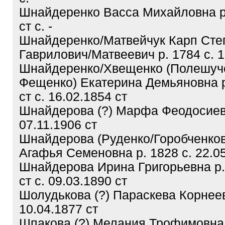
Шнайдеренко Васса Михайловна р.
ст с. -
Шнайдеренко/Матвейчук Карп Сте
Гаврилович/Матвеевич р. 1784 с. 1
Шнайдеренко/Хвещенко (Полешуч
Фещенко) Екатерина Демьяновна р
ст с. 16.02.1854 ст
Шнайдерова (?) Марфа Феодосиевн
07.11.1906 ст
Шнайдерова (Руденко/Горобченков
Агафья Семеновна р. 1828 с. 22.05
Шнайдерова Ирина Григорьевна р.
ст с. 09.03.1890 ст
Шолудькова (?) Параскева Корнеев
10.04.1877 ст
Шпакова (?) Мелания Трофимовна 