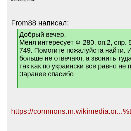
From88 написал:
[
Добрый вечер,
q
Меня интересует Ф-280, оп.2, спр. 5
]
749. Помогите пожалуйста найти. 
больше не отвечают, а звонить туда
так как по украински все равно не
Заранее спасибо.
[
/
q
]
https://commons.m.wikimedia.or...