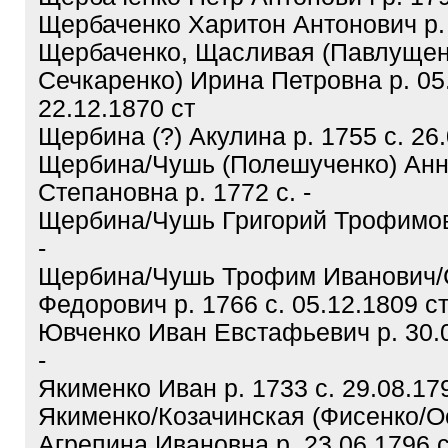
Щербаченко Харитон Антонович р. 
Щербаченко, Щасливая (Павлущен
Сечкаренко) Ирина Петровна р. 05.
22.12.1870 ст
Щербина (?) Акулина р. 1755 с. 26.
Щербина/Чушь (Полешученко) Ан
Степановна р. 1772 с. -
Щербина/Чушь Григорий Трофимови
-
Щербина/Чушь Трофим Иванович/
Федорович р. 1766 с. 05.12.1809 с
Ювченко Иван Евстафьевич р. 30.0
-
Якименко Иван р. 1733 с. 29.08.17
Якименко/Козачинская (Фисенко/О
Агрепина Ивановна р. 23.06.1796 с