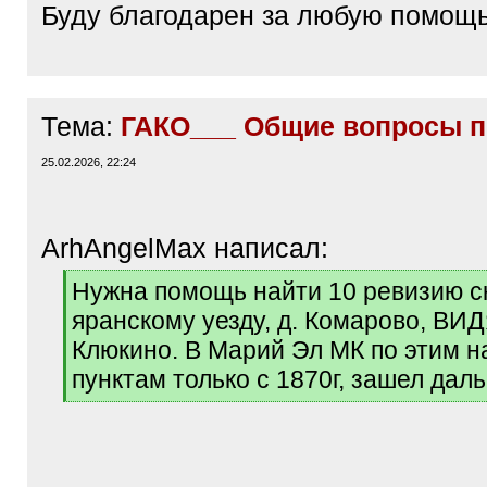
Буду благодарен за любую помощь
Тема:
ГАКО___ Общие вопросы п
25.02.2026, 22:24
ArhAngelMax написал:
[
Нужна помощь найти 10 ревизию с
q
яранскому уезду, д. Комарово, В
]
Клюкино. В Марий Эл МК по этим 
пунктам только с 1870г, зашел даль
[
/
q
]