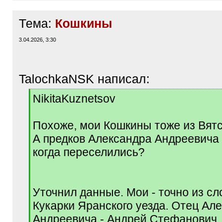
Тема:
Кошкины
3.04.2026, 3:30
TalochkaNSK написал:
[
NikitaKuznetsov
q
]
Похоже, мои Кошкины тоже из Вятс
А предков Александра Андреевича 
когда переселились?
Уточнил данные. Мои - точно из с
Кукарки Яранского уезда. Отец Ал
Андреевича - Андрей Стефанович,