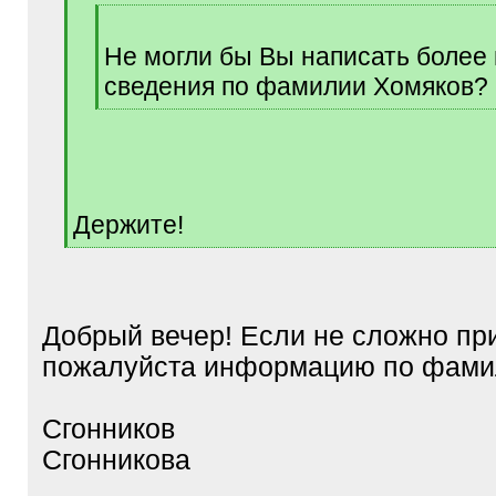
[
q
Не могли бы Вы написать более
]
сведения по фамилии Хомяков?
[
/
q
]
Держите!
[
/
q
]
Добрый вечер! Если не сложно п
пожалуйста информацию по фами
Сгонников
Сгонникова