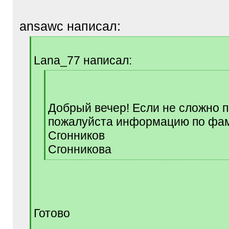
ansawc написал:
[
q
Lana_77 написал:
]
[
q
]
Добрый вечер! Если не сложно 
пожалуйста информацию по фа
Сгонников
Сгонникова
[
/
q
]
Готово