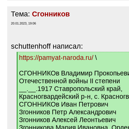
Тема:
Сгонников
20.01.2023, 19:06
schuttenhoff написал:
[
https://pamyat-naroda.ru/
\
q
]
СГОННИКОв Владимир Прокопьеви
Отечественной войны II степени
__.__.1917 Ставропольский край,
Красногвардейский р-н, с. Красног
СГОННИКОв Иван Петрович
Згонников Петр Александрович
Згонников Алексей Леонтьевич
Згонникова Мария Ивановна. Орде