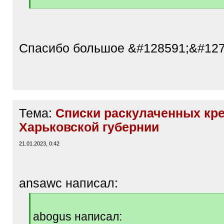
[
/
q
]
Спасибо большое &#128591;&#127
Тема:
Списки раскулаченных кр
Харьковской губернии
21.01.2023, 0:42
ansawc написал:
[
q
abogus написал:
]