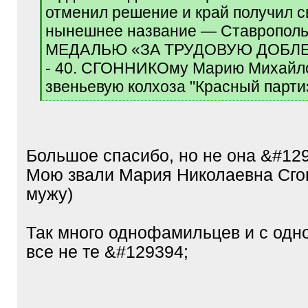
отменил решение и край получил с
нынешнее название — Ставрополь
МЕДАЛЬЮ «ЗА ТРУДОВУЮ ДОБЛ
- 40. СГОННИКОму Марию Михайло
звеньевую колхоза "Красный парти
[
/
q
]
Большое спасибо, но не она &#12
Мою звали Мария Николаевна Сго
мужу)
Так много однофамильцев и с одно
все не те &#129394;