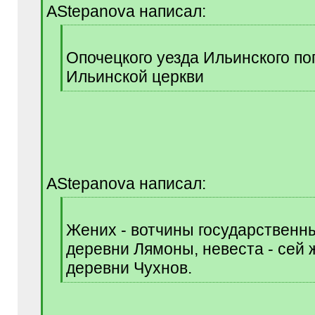
AStepanova написал:
[
q
Опочецкого уезда Ильинского по
]
Ильинской церкви
[
/
q
]
AStepanova написал:
[
q
Жених - вотчины государственн
]
деревни Лямоны, невеста - сей 
деревни Чухнов.
[
/
q