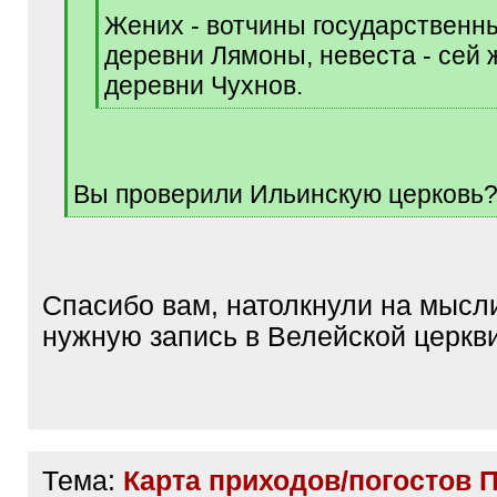
q
Жених - вотчины государственн
]
деревни Лямоны, невеста - сей 
деревни Чухнов.
[
/
q
]
Вы проверили Ильинскую церковь
[
/
q
]
Спасибо вам, натолкнули на мысли
нужную запись в Велейской церкв
Тема:
Карта приходов/погостов 