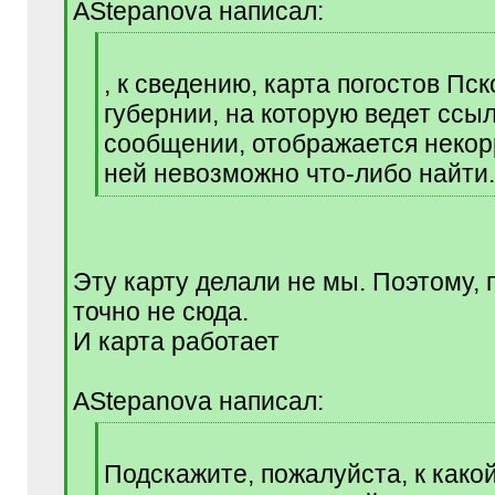
AStepanova написал:
]
[
q
, к сведению, карта погостов Пс
]
губернии, на которую ведет ссы
сообщении, отображается некор
ней невозможно что-либо найти.
[
/
q
]
Эту карту делали не мы. Поэтому, 
точно не сюда.
И карта работает
AStepanova написал:
[
q
Подскажите, пожалуйста, к како
]