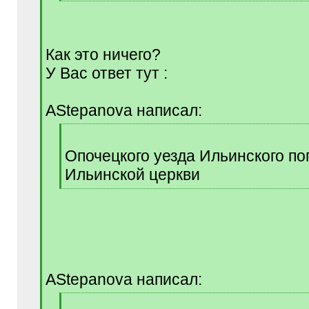
[
/
q
]
Как это ничего?
У Вас ответ тут :
AStepanova написал:
[
q
Опочецкого уезда Ильинского по
]
Ильинской церкви
[
/
q
]
AStepanova написал:
[