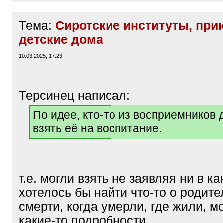
Тема:
Сиротские институты, при
детские дома
10.03.2025, 17:23
Терсинец написал:
[
По идее, кто-то из восприемников
q
взять её на воспитание.
]
[
/
q
]
т.е. могли взять не заявляя ни в к
хотелось бы найти что-то о родите
смерти, когда умерли, где жили, 
какие-то подробности.