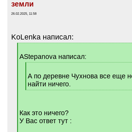
земли
26.02.2025, 11:58
KoLenka написал:
[
q
AStepanova написал:
]
[
q
А по деревне Чухнова все еще н
]
найти ничего.
[
/
q
]
Как это ничего?
У Вас ответ тут :