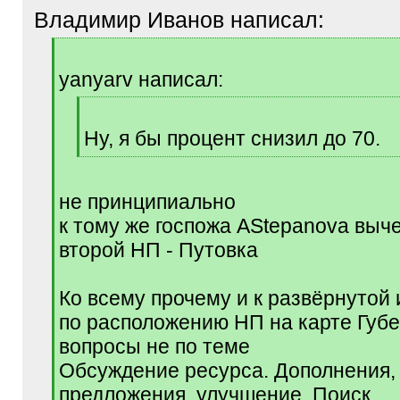
Владимир Иванов написал:
[
q
yanyarv написал:
]
[
q
Ну, я бы процент снизил до 70.
]
[
/
q
не принципиально
]
к тому же госпожа AStepanova выч
второй НП - Путовка
Ко всему прочему и к развёрнуто
по расположению НП на карте Губ
вопросы не по теме
Обсуждение ресурса. Дополнения,
предложения, улучшение. Поиск