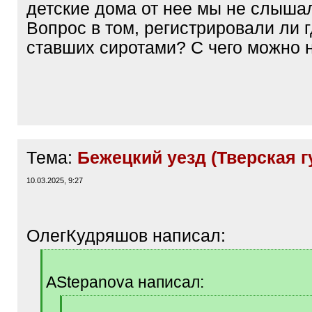
детские дома от нее мы не слышал
Вопрос в том, регистрировали ли г
ставших сиротами? С чего можно 
Тема:
Бежецкий уезд (Тверская гу
10.03.2025, 9:27
ОлегКудряшов написал:
[
q
AStepanova написал:
]
[