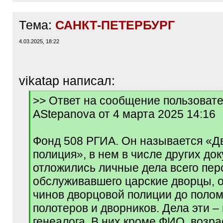
Тема:
САНКТ-ПЕТЕРБУРГ
4.03.2025, 18:22
vikatap написал:
[
>> Ответ на сообщение пользоват
q
AStepanova от 4 марта 2025 14:16
]
Фонд 508 РГИА. Он называется «Д
полиция», в нем в числе других до
отложились личные дела всего пер
обслуживавшего царские дворцы, 
чинов дворцовой полиции до полом
полотеров и дворников. Дела эти –
генеалога. В них кроме ФИО, возра