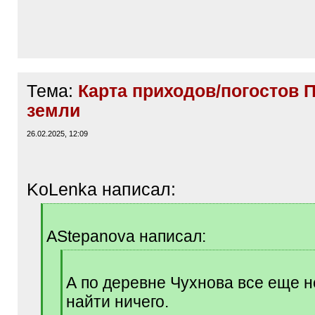
Тема:
Карта приходов/погостов 
земли
26.02.2025, 12:09
KoLenka написал:
[
q
AStepanova написал:
]
[
q
А по деревне Чухнова все еще н
]
найти ничего.