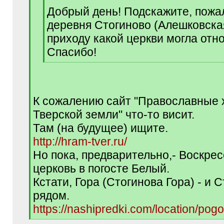
q
Добрый день! Подскажите, пожа
]
деревня Стогиново (Алешковская
приходу какой церкви могла отн
Спасибо!
[
/
q
]
К сожалению сайт "Православные
Тверской земли" что-то висит.
Там (на будущее) ищите.
http://hram-tver.ru/
Но пока, предварительно,- Воскре
церковь в погосте Белый.
Кстати, Гора (Стогинова Гора) - и С
рядом.
https://nashipredki.com/location/pog
[