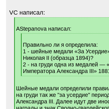
VC написал:
[
q
AStepanova написал:
]
[
q
Правильно ли я определила:
]
1 - шейные медали «За Усердие
Николая II (образца 1894)?
2 - на груди одна из медалей — 
Императора Александра III» 188
[
/
q
Шейные медали определили прави
]
на груди так же "за усердие" перио
Александра III. Далее идут две ин
награды и знак Сводно-гвардейског