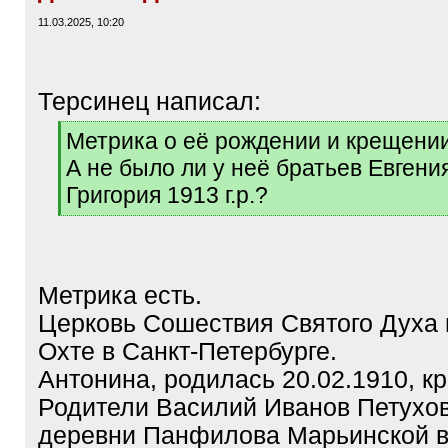
11.03.2025, 10:20
Терсинец написал:
[
Метрика о её рождении и крещении
q
А не было ли у неё братьев Евгения 
]
Григория 1913 г.р.?
[
/
q
]
Метрика есть.
Церковь Сошествия Святого Духа
Охте в Санкт-Петербурге.
Антонина, родилась 20.02.1910, к
Родители Василий Иванов Петухов
деревни Панфилова Марьинской в