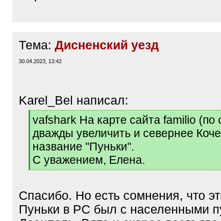
Тема:
Дисненский уезд
30.04.2023, 13:42
Karel_Bel написал:
[
vafshark На карте сайта familio (по
q
дважды увеличить и севернее Коче
]
название "Пуньки".
С уважением, Елена.
[
/
q
Спасибо. Но есть сомнения, что эт
]
Пуньки в РС был с населенными п