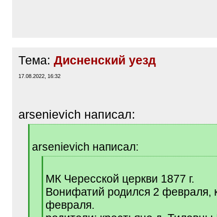
Тема:
Дисненский уезд
17.08.2022, 16:32
arsenievich написал:
[
q
arsenievich написал:
]
[
q
МК Чересской церкви 1877 г.
]
Вонифатий родился 2 февраля, 
февраля.