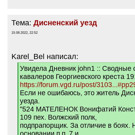
Тема:
Дисненский уезд
15.08.2022, 22:52
Karel_Bel написал:
[
Увидела Дневник john1 :: Сводные 
q
кавалеров Георгиевского креста 191
]
https://forum.vgd.ru/post/3103...#pp
Если не ошибаюсь, это житель Дис
уезда.
"524 МАТЕЛЕНОК Вонифатий Конс
109 пех. Волжский полк,
подпрапорщик. За отличие в боях.
основании п.п. 7 и