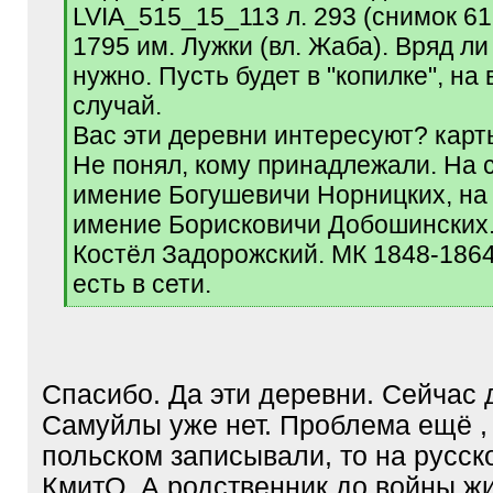
LVIA_515_15_113 л. 293 (снимок 61
1795 им. Лужки (вл. Жаба). Вряд ли
нужно. Пусть будет в "копилке", на 
случай.
Вас эти деревни интересуют? карт
Не понял, кому принадлежали. На с
имение Богушевичи Норницких, на 
имение Борисковичи Добошинских
Костёл Задорожский. МК 1848-1864
есть в сети.
[
/
q
]
Спасибо. Да эти деревни. Сейчас
Самуйлы уже нет. Проблема ещё , 
польском записывали, то на русск
КмитО. А родственник до войны жи