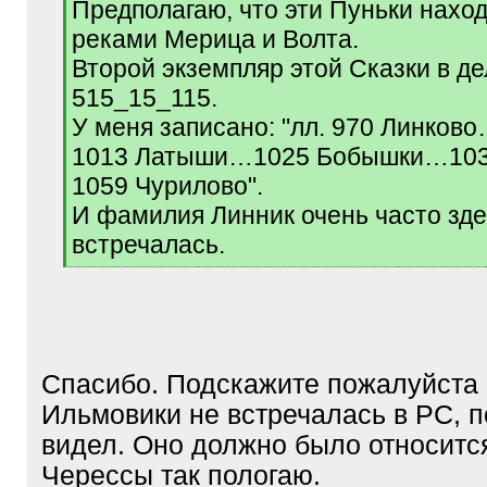
Предполагаю, что эти Пуньки нахо
]
реками Мерица и Волта.
Второй экземпляр этой Сказки в де
515_15_115.
У меня записано: "лл. 970 Линко
1013 Латыши…1025 Бобышки…10
1059 Чурилово".
И фамилия Линник очень часто зд
встречалась.
[
/
q
]
Спасибо. Подскажите пожалуйста 
Ильмовики не встречалась в РС, п
видел. Оно должно было относитс
Черессы так пологаю.