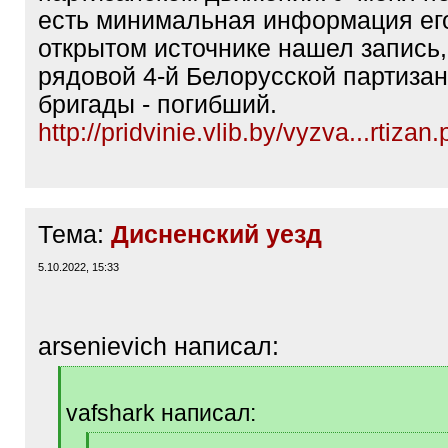
есть минимальная информация ег
открытом источнике нашел запись,
рядовой 4-й Белорусской партиза
бригады - погибший.
http://pridvinie.vlib.by/vyzva...rtizan.
Тема:
Дисненский уезд
5.10.2022, 15:33
arsenievich написал:
[
q
vafshark написал:
]
[