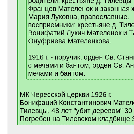
родители: крестьяне д. Тилевцы
Францев Мателенок и законная 
Мария Луковна, православные.
восприемники: крестьяне д. Тил
Вонифатий Лукич Мателенок и Т
Онуфриева Мателенкова.
1916 г. - поручик, орден Св. Стани
с мечами и бантом, орден Св. Анны
мечами и бантом.
[
/
q
МК Чересской церкви 1926 г.
]
Бонифаций Константинович Мателе
Тилевцы, 48 лет "убит деревом" 30
Погребен на Тилевском кладбище 3
[
/