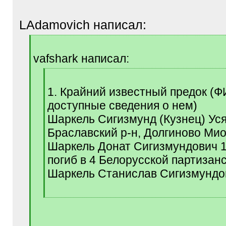
LAdamovich написал:
[
q
vafshark написал:
]
[
q
1. Крайний известный предок (
]
доступные сведения о нем)
Шаркель Сигизмунд (Кузнец) Ус
Браславский р-н, Долгиново Мио
Шаркель Донат Сигизмундович 
погиб в 4 Белорусской партизан
Шаркель Станислав Сигизмундо
[
/
q
]