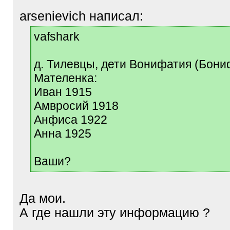
arsenievich написал:
[
vafshark
q
]
д. Тилевцы, дети Вонифатия (Бони
Мателенка:
Иван 1915
Амвросий 1918
Анфиса 1922
Анна 1925
Ваши?
[
/
q
Да мои.
]
А где нашли эту информацию ?