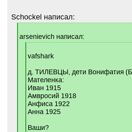
Schockel написал:
[
q
arsenievich написал:
]
[
q
vafshark
]
д. ТИЛЕВЦЫ, дети Вонифатия (
Мателенка:
Иван 1915
Амвросий 1918
Анфиса 1922
Анна 1925
Ваши?