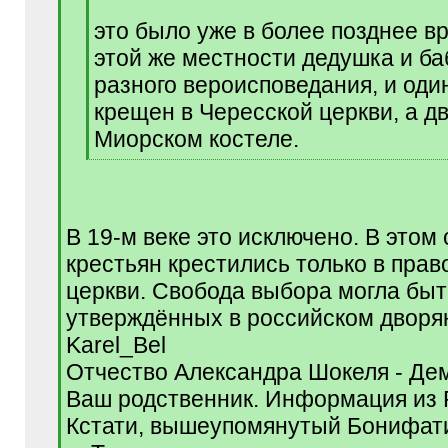
q
это было уже в более позднее вр
]
этой же местности дедушка и б
разного вероисповедания, и оди
крещен в Чересской церкви, а дв
Миорском костеле.
[
/
q
]
В 19-м веке это исключено. В этом
крестьян крестились только в пра
церкви. Свобода выбора могла быт
утверждённых в российском дворя
Karel_Bel
Отчество Александра Шокеля - Де
Ваш родственник. Информация из Р
Кстати, вышеупомянутый Бонифат