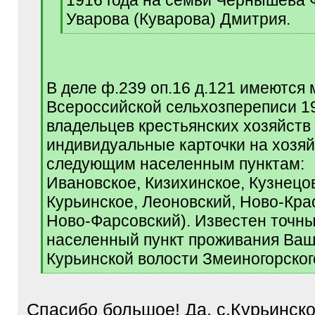
1916 года на семьи Чернышева
Уварова (Куварова) Дмитрия.
[
/
q
]
В деле ф.239 оп.16 д.121 имеются
Всероссийской сельхозпереписи 191
владельцев крестьянских хозяйств
индивидуальные карточки на хозяй
следующим населенным пунктам:
Ивановское, Кизихинское, Кузнецо
Курьинское, Леоновский, Ново-Кра
Ново-Фарсовский). Известен точн
населенный пункт проживания Ваш
Курьинской волости Змеиногорског
[
/
q
Спасибо большое! Да, с.Курьинск
]