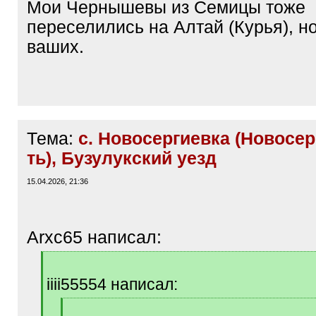
Мои Чернышевы из Семицы тоже
переселились на Алтай (Курья), н
ваших.
Тема:
с. Новосергиевка (Новосер
ть), Бузулукский уезд
15.04.2026, 21:36
Arxc65 написал:
[
q
iiii55554 написал:
]
[