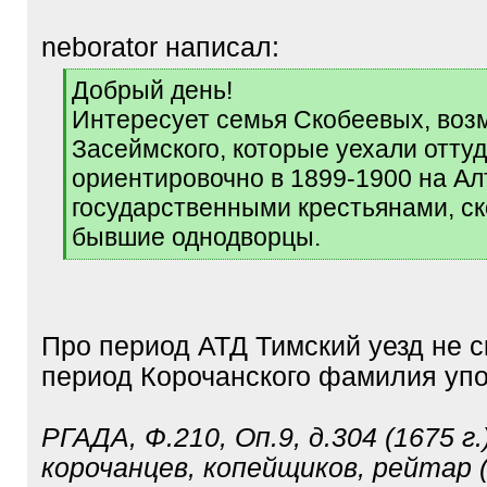
neborator написал:
[
Добрый день!
q
Интересует семья Скобеевых, воз
]
Засеймского, которые уехали отту
ориентировочно в 1899-1900 на Ал
государственными крестьянами, ск
бывшие однодворцы.
[
/
q
]
Про период АТД Тимский уезд не с
период Корочанского фамилия упо
РГАДА, Ф.210, Оп.9, д.304 (1675 г.)
корочанцев, копейщиков, рейтар (