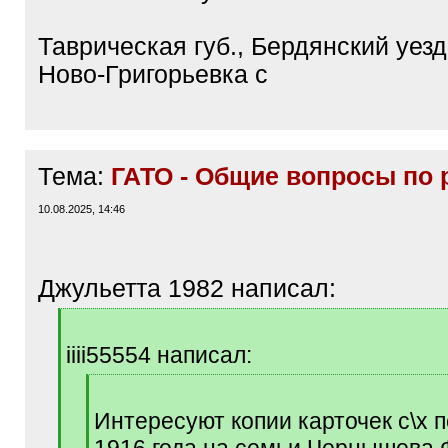
Таврическая губ., Бердянский уезд
Ново-Григорьевка с
Тема:
ГАТО - Общие вопросы по 
10.08.2025, 14:46
Джульетта 1982 написал:
[
q
iiii55554 написал:
]
[
q
Интересуют копии карточек с\х 
]