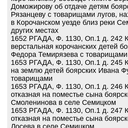
Доможирову об отдаче детям бояр
Рязанцеву с товарищами лугов, н
в Корочанском уезде близ реки Се
других местах
1652 РГАДА, Ф. 1130, Оп.1 д. 242 
верстальная корочанских детей б
Федора Темирязева с товарищами
1653 РГАДА, Ф. 1130, Оп.1 д. 245 
на землю детей боярских Ивана Ф
товарищами
1653 РГАДА, Ф. 1130, Оп.1 д. 246 
отказная на поместье сына боярс
Смоленинова в селе Семицком
1653 РГАДА, Ф. 1130, Оп.1 д. 247 
отказная на поместье сына боярс
Лосева в селе Семицком