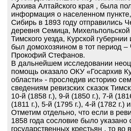
Архива Алтайского края , была по
информация о населенном пункте,
Сибирь в 1893 году отправились 
деревня Семица, Михельпольской 
Тимского уезда, Курской губернии и
был домохозяином в тот период 
Прокофий Стефанов.
В дальнейшем исследовании нео
помощь оказало ОКУ «Госархив К
области» - проследив историю сем
сведениям ревизских сказок Тимск
10-й (1858 г.), 9-й (1850 г.), 7-й (1816
(1811 г.), 5-й (1795 г.), 4-й (1782 г.) и
Отметим отдельно, что если в реви
1858 года сословие было указано
государственных крестьян , то во 