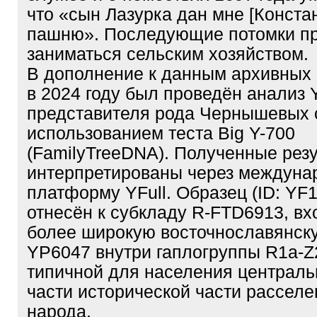
что «сын Лазурка дан мне [Конста
пашню». Последующие потомки п
заниматься сельским хозяйством.
В дополнение к данным архивных 
в 2024 году был проведён анализ
представителя рода Чернышевых 
использованием теста Big Y-700
(FamilyTreeDNA). Полученные рез
интерпретированы через междуна
платформу YFull. Образец (ID: YF
отнесён к субкладу R-FTD6913, в
более широкую восточнославянску
YP6047 внутри гаплогруппы R1a-Z
типичной для населения централь
части исторической части расселе
народа.