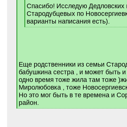
q
Спасибо! Исследую Дедловских 
]
Стародубцевых по Новосергиев
варианты написания есть).
[
/
q
]
Еще родственники из семьи Старо
бабушкина сестра , и может быть 
одно время тоже жила там тоже )жи
Миролюбовка , тоже Новосергиевск
Но это мог быть в те времена и Со
район.
[
/
q
]