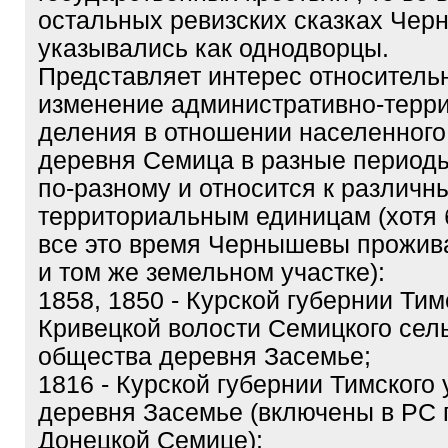
остальных ревизских сказках Че
указывались как однодворцы.
Представляет интерес относитель
изменение административно-терр
деления в отношении населенного 
деревня Семица в разные период
по-разному и относится к различн
территориальным единицам (хотя 
все это время Чернышевы прожив
и том же земельном участке):
1858, 1850 - Курской губернии Тим
Кривецкой волости Семицкого сел
общества деревня Засемье;
1816 - Курской губернии Тимского 
деревня Засемье (включены в РС 
Донецкой Семице);