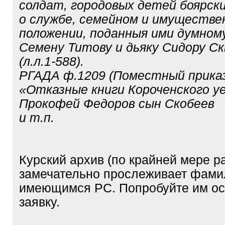
солдат, городовых детей боярски
о службе, семейном и имуществе
положении, поданныя ими думному
Семену Титову и дьяку Сидору Ск
(л.л.1-588).
РГАДА ф.1209 (Поместный приказ)
«Отказные книги Короченского у
Прокофей Федоров сын Скобеев
и т.п.
Курский архив (по крайней мере р
замечательно прослеживает фами
имеющимся РС. Попробуйте им ос
заявку.