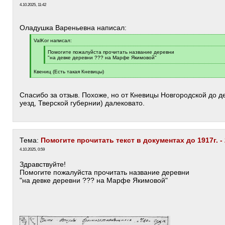
4.10.2025, 11:42
Оладушка Вареньевна написал:
[
ValKor написал:
q
]
[
Помогите пожалуйста прочитать название деревни
q
"на девке деревни ??? на Марфе Якимовой"
]
[
/
Квениц (Есть такая Кневицы)
q
[
]
/
q
Спасибо за отзыв. Похоже, но от Кневицы Новгородской до д
]
уезд, Тверской губернии) далековато.
Тема:
Помогите прочитать текст в документах до 1917г. -
4.10.2025, 0:59
Здравствуйте!
Помогите пожалуйста прочитать название деревни
"на девке деревни ??? на Марфе Якимовой"