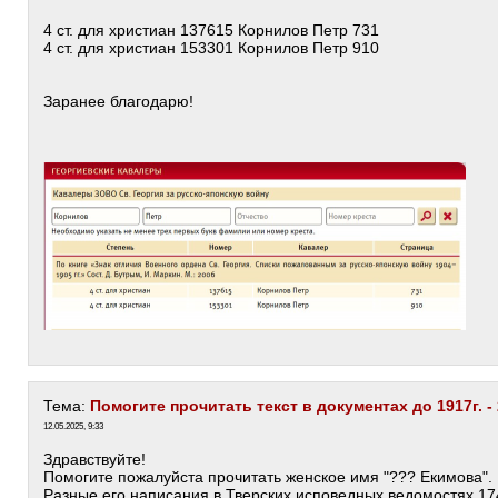
4 ст. для христиан 137615 Корнилов Петр 731
4 ст. для христиан 153301 Корнилов Петр 910
Заранее благодарю!
Тема:
Помогите прочитать текст в документах до 1917г. -
12.05.2025, 9:33
Здравствуйте!
Помогите пожалуйста прочитать женское имя "??? Екимова".
Разные его написания в Тверских исповедных ведомостях 17