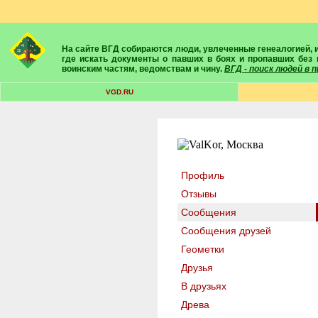
На сайте ВГД собираются люди, увлеченные генеалогией, историей, геральдикой и т.д. Здесь вы найдете собеседников, экспертов, умелых помощников в поисках предков и родственников. Вам подскажут
где искать документы о павших в боях и пропавших без 
воинским частям, ведомствам и чину.
ВГД - поиск людей в
VGD.RU
Профиль
Отзывы
Сообщения
Сообщения друзей
Геометки
Друзья
В друзьях
Древа