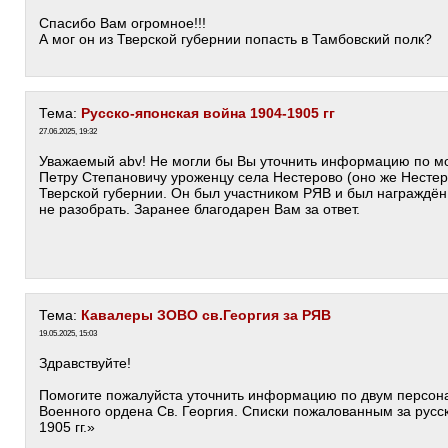
Спасибо Вам огромное!!!
А мог он из Тверской губернии попасть в Тамбовский полк?
Тема:
Русско-японская война 1904-1905 гг
27.06.2025, 19:32
Уважаемый abv! Не могли бы Вы уточнить информацию по м
Петру Степановичу уроженцу села Нестерово (оно же Нестер
Тверской губернии. Он был участником РЯВ и был награждён
не разобрать. Заранее благодарен Вам за ответ.
Тема:
Кавалеры ЗОВО св.Георгия за РЯВ
19.05.2025, 15:03
Здравствуйте!
Помогите пожалуйста уточнить информацию по двум персона
Военного ордена Св. Георгия. Списки пожалованным за русс
1905 гг.»