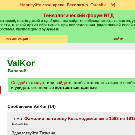
Нарисуйте свое древо. Бесплатно. Онлайн.
[х]
Генеалогический форум ВГД
вести, в какой архив обратиться при исследовании родословной своей
 прошлом, настоящем и будущем!
РЕГИСТРАЦИЯ
ВОЙТИ
ValKor
Валерий
Создайте аккаунт
или
войдите
, чтобы отправить личное соо
и увидеть его полные
контактные данные
Сообщения ValKor (14)
Тема:
Фамилии по городу Козьмодемьянск с 1583 по 191
19.04.2026, 1:53
Здравствуйте Татьяна!