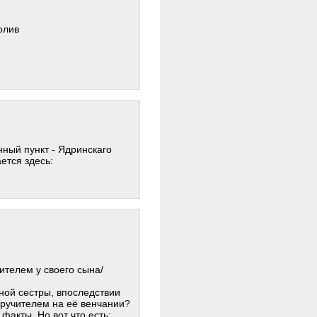
олив
нный пункт - Ядринскаго
ется здесь:
ителем у своего сына/
ной сестры, впоследствии
оручителем на её венчании?
факты. Но вот что есть: