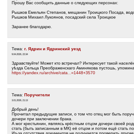
Прошу Вас сообщить данные о следующих персонах:
Рышков Емельян Степанов, мещанин Троицкого Посада, вод
Рышков Михаил Лукоянов, посадский села Троицкое
Заранее благодарю.
Тема:
г. Ядрин и Ядринский уезд
9.04.2026, 22:34
Здравствуйте! Может кто встречал? Интересует такой населё
уѣзда Сельца Преображенскаго Аминякова пустошь, упомина
https://yandex.ru/archive/cata...=1448+3570
Тема:
Поручители
3.01.2026, 21:13
Добрый день!
Прочитал предыдущие записи, о том что отец мог быть поруч
дочери при заключении брака.
А мог крестьянин, являясь крёстным отцом дочери своей род
стать (быть записанным в МК) её отцом и потом ещё стать п
Из-за отсутствия документов не получается проверить другие 