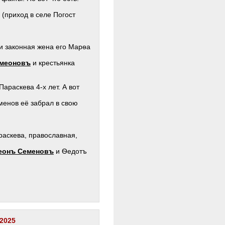
 (приход в селе Погост
и законная жена его Марѳа
меоновъ
и крестьянка
араскева 4-х лет. А вот
менов её забрал в свою
аскева, православная,
еонъ Семеновъ
и Ѳедотъ
 2025