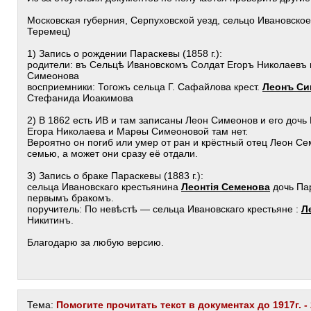
Московская губерния, Серпуховской уезд, сельцо Ивановское
Теремец)
1) Запись о рождении Параскевы (1858 г.):
родители: въ Сельцѣ Ивановскомъ Солдат Егоръ Николаевъ 
Симеонова
восприемники: Тогожъ сельца Г. Сафайлова крест.
Леонъ Си
Стефанида Иоакимова
2) В 1862 есть ИВ и там записаны Леон Симеонов и его дочь П
Егора Николаева и Марѳы Симеоновой там нет.
Вероятно он погиб или умер от ран и крёстный отец Леон Се
семью, а может они сразу её отдали.
3) Запись о браке Параскевы (1883 г.):
сельца Ивановскаго крестьянина
Леонтія Семенова
дочь Пар
первымъ бракомъ.
поручитель: По невѣстѣ — сельца Ивановскаго крестьяне :
Л
Никитинъ.
Благодарю за любую версию.
Тема:
Помогите прочитать текст в документах до 1917г. -