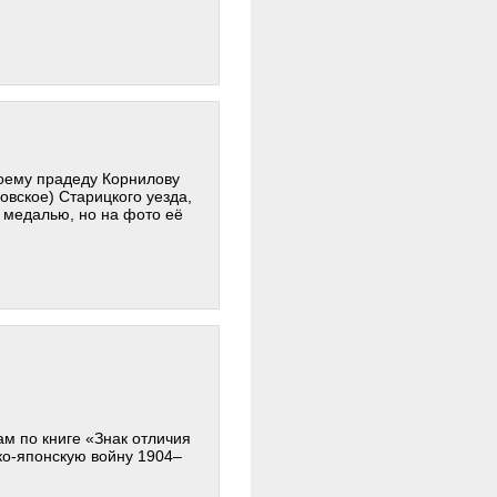
оему прадеду Корнилову
овское) Старицкого уезда,
 медалью, но на фото её
м по книге «Знак отличия
ко-японскую войну 1904–