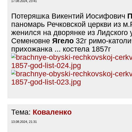
17.08.2024, 23:41
Потеряшка Викентий Иосифович
П
паномарь Речковской церкви из м.
женился на дворянке из Лидского 
Семеновне
Ягело
32г римо-католи
прихожанка ... костела 1857г
Тема:
Коваленко
13.08.2024, 21:31