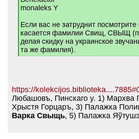
]
monaleks Y
Если вас не затруднит посмотрите 
касается фамилии Свищ, СВЫЩ (п
делая скидку на украинское звучан
та же фамилия).
[
/
q
]
https://kolekcijos.biblioteka....7885
Любашовъ, Пинскаго у. 1) Мархва 
Хрыстя Горцаръ, 3) Палажка Полик
Варка Свыщь
, 5) Палажка Яўтушэ