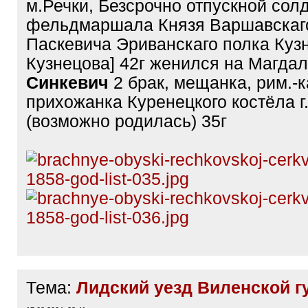
м.Речки, Безсрочно отпускной сол
фельдмаршала Князя Варшавскаг
Паскевича Эриванскаго полка Куз
Кузнецова] 42г женился на Магда
Синкевич
2 брак, мещанка, рим.-к
прихожанка Куренецкого костёла г
(возможно родилась) 35г
Тема:
Лидский уезд Виленской г