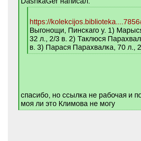
DashkaGer написал:
]
[
q
https://kolekcijos.biblioteka....78
]
Выгонощи, Пинскаго у. 1) Марыс
32 л., 2/3 в. 2) Таклюся Парахвалк
в. 3) Парася Парахвалка, 70 л., 2
[
/
q
]
спасибо, но ссылка не рабочая и п
моя ли это Климова не могу
[
/
q
]