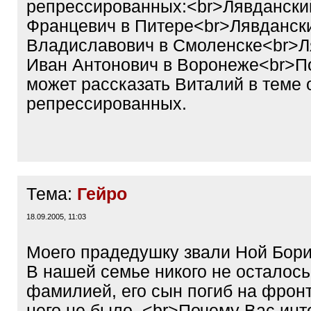
репрессированных:<br>Лявдански
Францевич в Питере<br>Лявданск
Владиславович в Смоленске<br>Л
Иван Антонович в Воронеже<br>П
может рассказать Виталий в теме 
репрессированных.
Тема:
Гейро
18.09.2005, 11:03
Моего прадедушку звали Ной Бори
В нашей семье никого не осталось
фамилией, его сын погиб на фронт
него не было. <br>Почему Вас ин