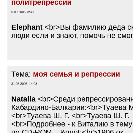
политрепрессий
5.09.2005, 8:33
Elephant
<br>Вы фамилию деда ск
люди если и знают, помочь не смо
Тема:
моя семья и репрессии
31.08.2005, 14:08
Natalia
<br>Среди репрессирован
Кабардино-Балкарии:<br>Туаева М
<br>Туаева Ш. Г. <br>Туаева Ш. Г.
<br>Подробнее - к Виталию в тему
по СD-ROM ...&quot;<br>1906 ок.