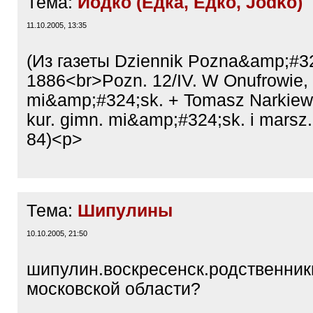
Тема:
Иодко (Ёдка, Ёдко, Jodko)
11.10.2005, 13:35
(Из газеты Dziennik Pozna&amp;#32
1886<br>Pozn. 12/IV. W Onufrowie,
mi&amp;#324;sk. + Tomasz Narkiewi
kur. gimn. mi&amp;#324;sk. i marsz. 
84)<p>
Тема:
Шипулины
10.10.2005, 21:50
шипулин.воскресенск.родственник
московской области?