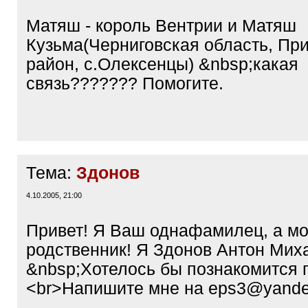
Матяш - король Вентрии и Матяш
Кузьма(Черниговская область, Пр
район, с.Олексенцы) &nbsp;какая
связь??????? Помогите.
Тема:
Здонов
4.10.2005, 21:00
Привет! Я Ваш однафамилец, а мо
родственник! Я Здонов Антон Мих
&nbsp;Хотелось бы познакомится 
<br>Напишите мне на eps3@yande