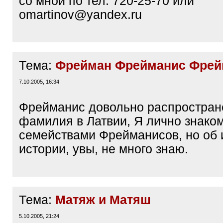
со мной по тел. 720-25-70 или
omartinov@yandex.ru
Тема:
Фрейман Фрейманис Фрей
7.10.2005, 16:34
Фрейманис довольно распростран
фамилия в Латвии, Я лично знако
семействами Фрейманисов, но об 
истории, увы, не много знаю.
Тема:
Матяж и Матяш
5.10.2005, 21:24