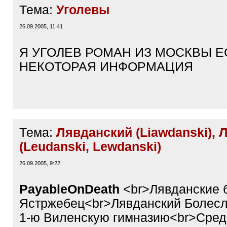
Тема:
Уголевы
26.09.2005, 11:41
Я УГОЛЕВ РОМАН ИЗ МОСКВЫ Е
НЕКОТОРАЯ ИНФОРМАЦИЯ
Тема:
Лявданский (Liawdanski), 
(Leudanski, Lewdanski)
26.09.2005, 9:22
PayableOnDeath
<br>Лявданские 
Ястржебец<br>Лявданский Болесла
1-ю Виленскую гимназию<br>Сред