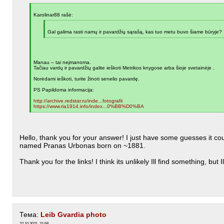
[
q
Karolinar88 rašė:
]
[
q
Gal galima rasti namų ir pavardžių sąrašą, kas tuo metu buvo šiame būryje?
]
[
/
q
]
Manau – tai neįmanoma.
Tačiau vardų ir pavardžių galite ieškoti Metrikos knygose arba šioje svetainėje .
Norėdami ieškoti, turite žinoti senelio pavardę.
PS Papildoma informacija:
http://archive.redstar.ru/inde...fotografii
https://www.ria1914.info/index...0%BB%D0%BA
[
/
q
]
Hello, thank you for your answer! I just have some guesses it co
named Pranas Urbonas born on ~1881.
Thank you for the links! I think its unlikely Ill find something, but Ill
Тема:
Leib Gvardia photo
22.10.2021, 21:58