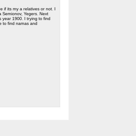
if its my a relatives or not. I
ia Semionov, Yegers. Next
 year 1900. I trying to find
le to find namas and