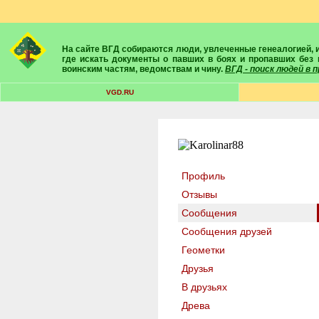
На сайте ВГД собираются люди, увлеченные генеалогией, историей, геральдикой и т.д. Здесь вы найдете собеседников, экспертов, умелых помощников в поисках предков и родственников. Вам подскажут
где искать документы о павших в боях и пропавших без 
воинским частям, ведомствам и чину.
ВГД - поиск людей в
VGD.RU
Профиль
Отзывы
Сообщения
Сообщения друзей
Геометки
Друзья
В друзьях
Древа