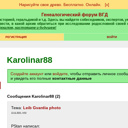
Нарисуйте свое древо. Бесплатно. Онлайн.
[х]
Генеалогический форум ВГД
вести, в какой архив обратиться при исследовании родословной своей
 прошлом, настоящем и будущем!
РЕГИСТРАЦИЯ
ВОЙТИ
Karolinar88
Создайте аккаунт
или
войдите
, чтобы отправить личное соо
и увидеть его полные
контактные данные
Сообщения Karolinar88 (2)
Тема:
Leib Gvardia photo
13.11.2021, 4:53
PStan написал: