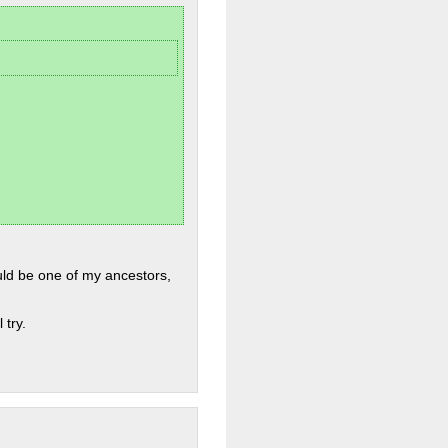
uld be one of my ancestors,
 try.