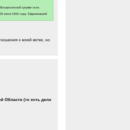
д, Воскресенской церкви села
и 28 июня 1900 года. Ефремовский
ношения к моей ветке, но
й Области (то есть дело