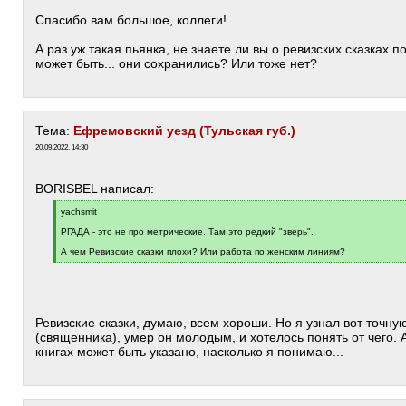
]
Спасибо вам большое, коллеги!
А раз уж такая пьянка, не знаете ли вы о ревизских сказках 
может быть... они сохранились? Или тоже нет?
Тема:
Ефремовский уезд (Тульская губ.)
20.09.2022, 14:30
BORISBEL написал:
[
yachsmit
q
]
РГАДА - это не про метрические. Там это редкий "зверь".
А чем Ревизские сказки плохи? Или работа по женским линиям?
[
/
q
]
Ревизские сказки, думаю, всем хороши. Но я узнал вот точну
(священника), умер он молодым, и хотелось понять от чего. А
книгах может быть указано, насколько я понимаю...