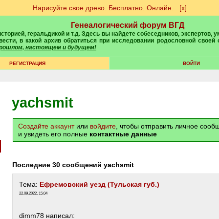
Нарисуйте свое древо. Бесплатно. Онлайн.
[х]
Генеалогический форум ВГД
вести, в какой архив обратиться при исследовании родословной своей
 прошлом, настоящем и будущем!
РЕГИСТРАЦИЯ
ВОЙТИ
yachsmit
Создайте аккаунт
или
войдите
, чтобы отправить личное соо
и увидеть его полные
контактные данные
Последние 30 сообщений yachsmit
Тема:
Ефремовский уезд (Тульская губ.)
22.09.2022, 15:04
dimm78 написал: