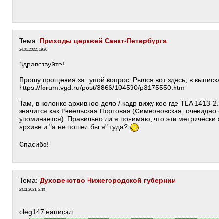
Тема:
Приходы церквей Санкт-Петербурга
24.01.2022, 19:30
Здравствуйте!
Прошу прощения за тупой вопрос. Рылся вот здесь, в выписках
https://forum.vgd.ru/post/3866/104590/p3175550.htm
Там, в колонке архивное дело / кадр вижу кое где TLA 1413-2.
значится как Ревельская Портовая (Симеоновская, очевидно -
упоминается). Правильно ли я понимаю, что эти метрически
архиве и "а не пошел бы я" туда?
Спасибо!
Тема:
Духовенство Нижегородской губернии
23.11.2021, 2:18
oleg147 написал: