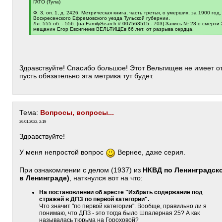
[
ГАТО (Тула)
q
]
Ф. 3, оп. 1, д. 2426. Метрическая книга, часть третья, о умерших, за 1900 го
Воскресенского Ефремовского уезда Тульской губернии.
Лл. 555 об. - 556. [на FamilySearch # 007563515 - 703] Запись № 28 о смерт
мещанин Егор Евсигнеев ВЕЛЬТИЩЕв 66 лет, от разрыва сердца.
[
/
q
]
Здравствуйте! Спасибо большое! Этот Вельтищев не имеет от
пусть обязательно эта метрика тут будет.
Тема:
Вопросы, вопросы...
26.01.2022, 2:19
Здравствуйте!
У меня непростой вопрос
Вернее, даже серия.
При ознакомлении с делом (1937) из
НКВД по Ленинградско
в Ленинграде)
, наткнулся вот на что:
На постановлении об аресте "Избрать содержание под
стражей в ДПЗ по первой категории".
Что значит "по первой категории". Вообще, правильно ли я
понимаю, что ДПЗ - это тогда было Шпалерная 25? А как
называлась тюрьма на Гороховой?