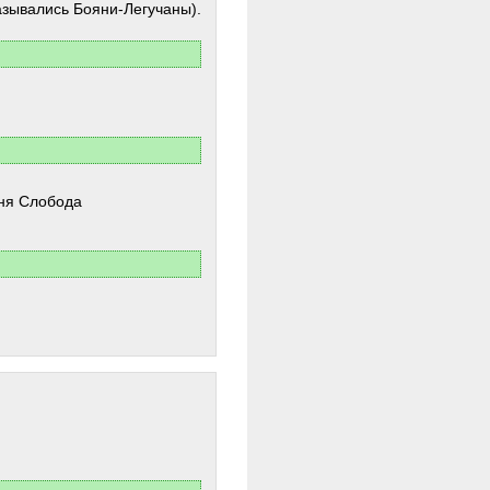
назывались Бояни-Легучаны).
ня Слобода