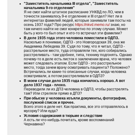
"Заместитель начальника III отдела", "Заместитель
начальника 9-го отделения"
Я не смог найти штатное расписание УНКВД по ЛО, чем в
точности занималось 9-е отделение и III отдел? Нет ли в
интернетах фамилий людей, которые занимали там посты на
осень 1937 года? Про ресурс
https://nkvd.memo.ru/
знаю, но
там ничего найти не смог конкретно по этому случаю. Может
быть у кого-то был опыт и кто-то встречал эти фамилии?
В деле 1935 года этого человека поместили в ОДПЗ.
Насколько я понимаю, ОДПЗ - это Новгородская 39, она же
Академика Лебедева 39. Судя по тому, что я читал, ОДПЗ -
расстрельное место, туда отправляли тех, кого собирались
расстреливать - там удобнее, типа, технику подгонять. Однако
почему-то в деле есть листок о заключении врача, что человек
может следовать этапом. Если ОДПЗ - это расстрельное
место, тогда зачем врачу осматривать пациента? Положено?
Встречались ли какие-то описанные случаи, когда человека
осматривали, а потом расстреливали в ОДПЗ?
В моем случае дело 1935 года кончилось хорошо. А вот
дело 1937 года - плохо.
Переводили ли из ДПЗ человека в ОДПЗ, чтобы расстрелять
там? Или стреляли прямо в ДПЗ?
При обыске у человека изъяли документы, фотографии,
послужной список и прочее.
Всего этого в деле нет. Как практика, все это отправлялось в
мусорку? Или куда?
Условия содержания в тюрьме и следствие
А есть ли что-нибудь почитать, кроме воспоминаний
Чернавина?