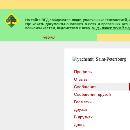
На сайте ВГД собираются люди, увлеченные генеалогией, историей, геральдикой и т.д. Здесь вы найдете собеседников, экспертов, умелых помощников в поисках предков и родственников. Вам подскажут
где искать документы о павших в боях и пропавших без 
воинским частям, ведомствам и чину.
ВГД - поиск людей в
VGD.RU
Профиль
Отзывы
Сообщения
Сообщения друзей
Геометки
Друзья
В друзьях
Древа