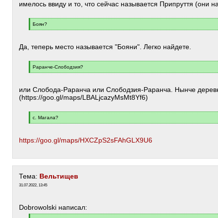
имелось ввиду и то, что сейчас называется Припруття (они 
[
Боян?
q
[
]
/
q
Да, теперь место называется "Бояни". Легко найдете.
]
[
Раранче-Слободзия?
q
[
]
/
q
или Слобода-Раранча или Слободзия-Раранча. Нынче дерев
]
(https://goo.gl/maps/LBALjcazyMsMt8Yf6)
[
с. Магала?
q
[
]
/
q
https://goo.gl/maps/HXCZpS2sFAhGLX9U6
]
Тема:
Вельтищев
31.07.2022, 13:45
Dobrowolski написал: