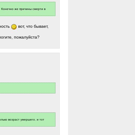
. Конечно же причины смерти в
чность
вот, что бывает,
могите, пожалуйста?
лько возраст умершего. и тот