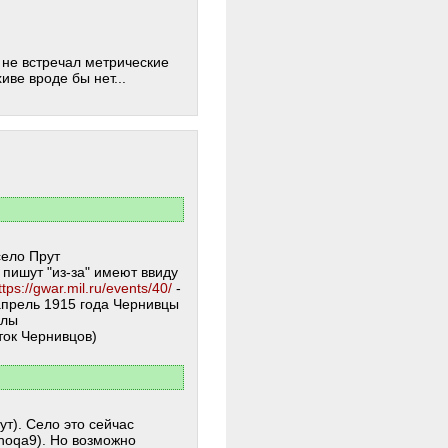
 не встречал метрические
иве вроде бы нет...
село Прут
 пишут "из-за" имеют ввиду
ttps://gwar.mil.ru/events/40/
-
апрель 1915 года Чернивцы
алы
ток Чернивцов)
т). Село это сейчас
hoqa9). Но возможно