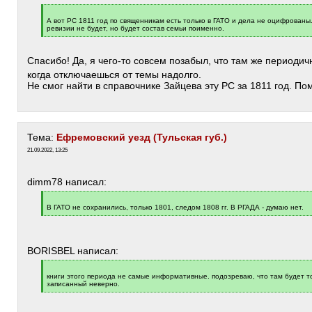
[
q
А вот РС 1811 год по священникам есть только в ГАТО и дела не оцифрованы
]
ревизии не будет, но будет состав семьи поименно.
[
/
q
Спасибо! Да, я чего-то совсем позабыл, что там же периоди
]
когда отключаешься от темы надолго.
Не смог найти в справочнике Зайцева эту РС за 1811 год. По
Тема:
Ефремовский уезд (Тульская губ.)
21.09.2022, 13:25
dimm78 написал:
[
q
В ГАТО не сохранились, только 1801, следом 1808 гг. В РГАДА - думаю нет.
]
[
/
q
]
BORISBEL написал:
[
q
книги этого периода не самые информативные. подозреваю, что там будет то
]
записанный неверно.
[
/
q