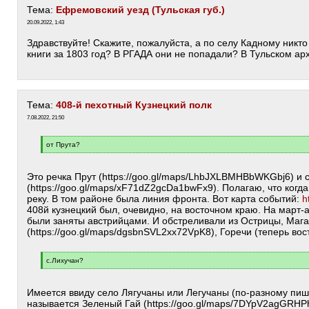
Тема:
Ефремовский уезд (Тульская губ.)
20.09.2022, 1:43
Здравствуйте! Скажите, пожалуйста, а по селу Кадному никто
книги за 1803 год? В РГАДА они не попадали? В Тульском арх
Тема:
408-й пехотный Кузнецкий полк
7.08.2022, 21:50
[
от Прута?
q
[
]
/
q
Это речка Прут (https://goo.gl/maps/LhbJXLBMHBbWKGbj6) и 
]
(https://goo.gl/maps/xF71dZ2gcDa1bwFx9). Полагаю, что когда
реку. В том районе была линия фронта. Вот карта событий:
h
408й кузнецкий был, очевидно, на восточном краю. На март-
были заняты австрийцами. И обстреливали из Острицы, Маг
(https://goo.gl/maps/dgsbnSVL2xx72VpK8), Горечи (теперь вос
[
с.Лихучан?
q
[
]
/
q
Имеется ввиду село Лягучаны или Легучаны (по-разному пишу
]
называется Зеленый Гай (https://goo.gl/maps/7DYpV2agGRHP