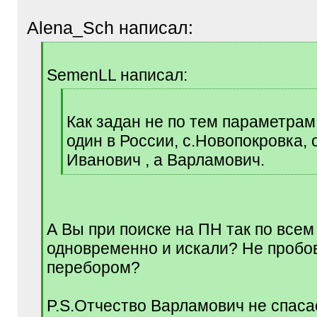
Alena_Sch написал:
[
q
SemenLL написал:
]
[
q
Как задан не по тем параметрам
]
один в России, с.Новопокровка, 
Иванович , а Варламович.
[
/
q
]
А Вы при поиске на ПН так по все
одновременно и искали? Не пробо
перебором?
P.S.Отчество Варламович не спаса