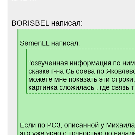
BORISBEL написал:
[
q
SemenLL написал:
]
[
q
"озвученная информация по ним
]
сказке г-на Сысоева по Яковлевс
можете мне показать эти строки,
картинка сложилась , где связь т
[
/
q
]
Если по РС3, описанной у Михаила
это уже ясно с точностью до начал