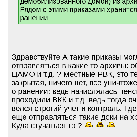
демобилизованного домой) из архи
Рядом с этими приказами хранится
ранении.
[
/
q
]
Здравствуйте А такие приказы мог
отправляться в какие то архивы: об
ЦАМО и т.д. ? Местные РВК, это т
закрытая, ничего нет, все уничтож
о ранении: ведь начислялась пенс
проходили ВКК и т.д. ведь тогда о
велся строгий учет и контроль. Где
еще отправляться такие доки на 
Куда стучаться то ?