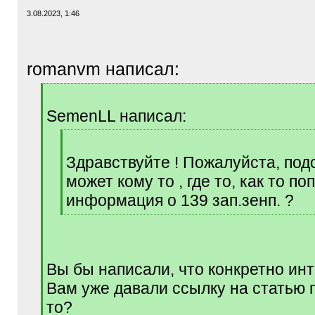
3.08.2023, 1:46
romanvm написал:
[
q
SemenLL написал:
]
[
q
Здравствуйте ! Пожалуйста, под
]
может кому то , где то, как то п
информация о 139 зап.зенп. ?
[
/
q
]
Вы бы написали, что конкретно инт
Вам уже давали ссылку на статью п
то?