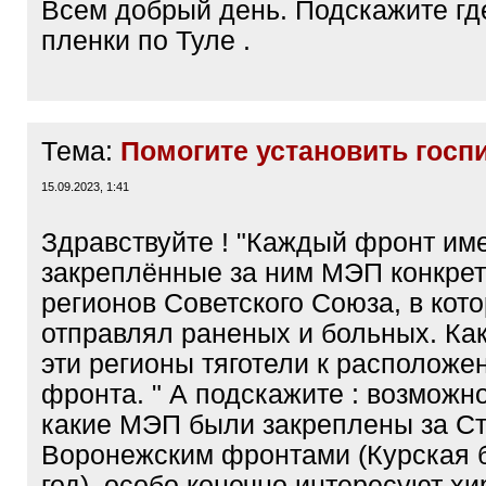
Всем добрый день. Подскажите где
пленки по Туле .
Тема:
Помогите установить госп
15.09.2023, 1:41
Здравствуйте ! "Каждый фронт им
закреплённые за ним МЭП конкре
регионов Советского Союза, в кот
отправлял раненых и больных. Как
эти регионы тяготели к расположе
фронта. " А подскажите : возможно
какие МЭП были закреплены за С
Воронежским фронтами (Курская 
год), особо конечно интересуют х