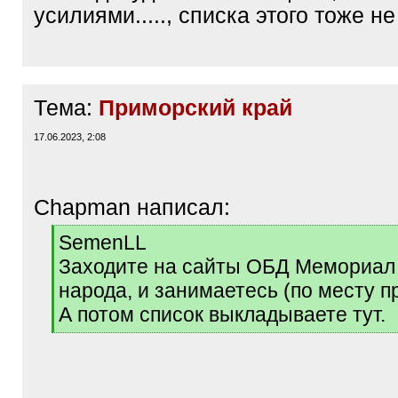
усилиями....., списка этого тоже не
Тема:
Приморский край
17.06.2023, 2:08
Chapman написал:
[
SemenLL
q
Заходите на сайты ОБД Мемориал
]
народа, и занимаетесь (по месту п
А потом список выкладываете тут.
[
/
q
]