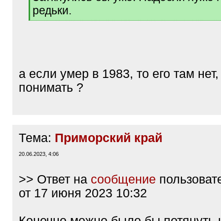
редьки.
[
/
q
]
а если умер в 1983, то его там нет,
понимать ?
Тема:
Приморский край
20.06.2023, 4:06
>> Ответ на
сообщение
пользоват
от 17 июня 2023 10:32
Конечно можно было бы потянуть 