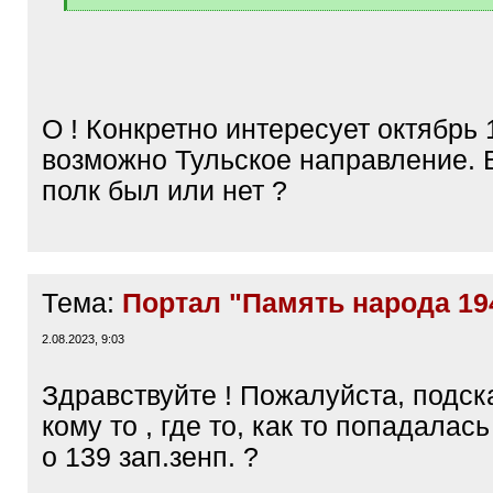
[
/
q
]
О ! Конкретно интересует октябрь 
возможно Тульское направление. 
полк был или нет ?
Тема:
Портал "Память народа 19
2.08.2023, 9:03
Здравствуйте ! Пожалуйста, подс
кому то , где то, как то попадала
о 139 зап.зенп. ?