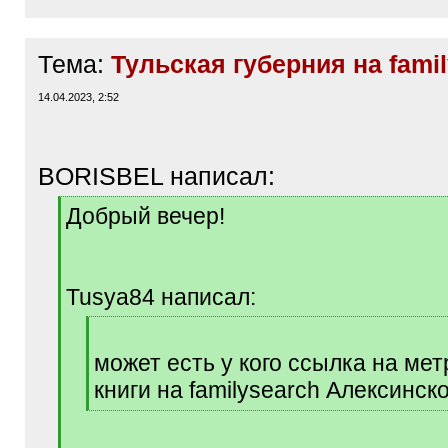
Тема:
Тульская губерния на fami
14.04.2023, 2:52
BORISBEL написал:
[
Добрый вечер!
q
]
Tusya84 написал:
[
q
может есть у кого ссылка на ме
]
книги на familysearch Алексинск
[
/