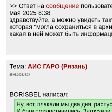
>> Ответ на
сообщение
пользоват
мая 2025 8:38
здравствуйте, а можно увидеть так
которая "могла сохраниться в архи
какая в ней может быть информац
Тема:
АИС ГАРО (Рязань)
25.01.2025, 5:03
BORISBEL написал:
[
Ну, вот, плакали мы два дня, распу
q
И боги смилостивились. Загрузили
]