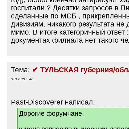
госпитали ? Десятки запросов в Пи
сделанные по МСБ , прикрепленны
дивизиям, никакого результата не 
мимо. В итоге категоричный ответ :
документах филиала нет такого ч
Тема:
✔ ТУЛЬСКАЯ губерния/обл
3.09.2023, 3:42
Past-Discoverer написал:
[
Дорогие форумчане,
q
]