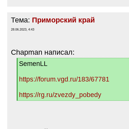
Тема:
Приморский край
28.06.2023, 4:43
Chapman написал:
[
SemenLL
q
]
https://forum.vgd.ru/183/67781
https://rg.ru/zvezdy_pobedy
[
/
q
]