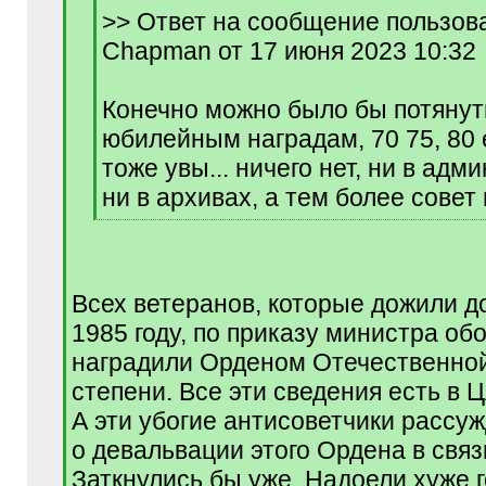
q
>> Ответ на сообщение пользов
]
Chapman от 17 июня 2023 10:32
Конечно можно было бы потянут
юбилейным наградам, 70 75, 80 е
тоже увы... ничего нет, ни в адм
ни в архивах, а тем более совет
[
/
q
]
Всех ветеранов, которые дожили до
1985 году, по приказу министра об
наградили Орденом Отечественной
степени. Все эти сведения есть в 
А эти убогие антисоветчики рассу
о девальвации этого Ордена в связ
Заткнулись бы уже. Надоели хуже 