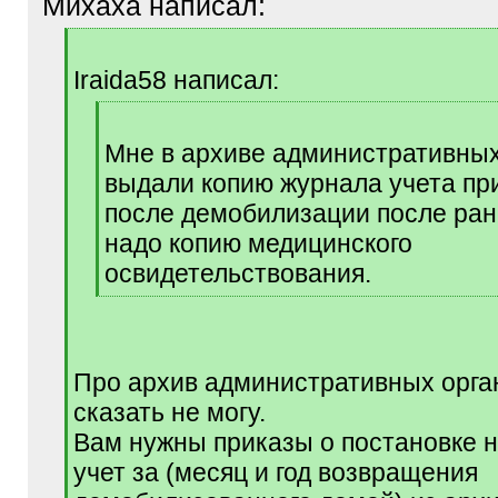
Михаха написал:
[
q
Iraida58 написал:
]
[
q
Мне в архиве административных
]
выдали копию журнала учета п
после демобилизации после ран
надо копию медицинского
освидетельствования.
[
/
q
]
Про архив административных орга
сказать не могу.
Вам нужны приказы о постановке н
учет за (месяц и год возвращения