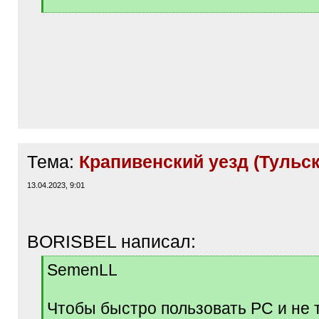
[
/
q
]
Тема:
Крапивенский уезд (Тульск
13.04.2023, 9:01
BORISBEL написал:
[
SemenLL
q
]
Чтобы быстро пользовать РС и не 