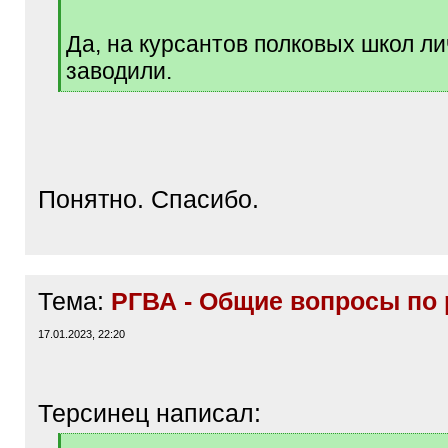
q
]
Да, на курсантов полковых школ л
заводили.
[
/
q
]
Понятно. Спасибо.
Тема:
РГВА - Общие вопросы по 
17.01.2023, 22:20
Терсинец написал:
[