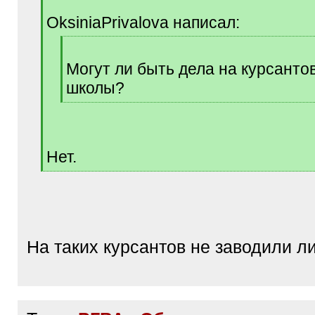
q
OksiniaPrivalova написал:
]
[
q
Могут ли быть дела на курсанто
]
школы?
[
/
q
]
Нет.
[
/
q
]
На таких курсантов не заводили л