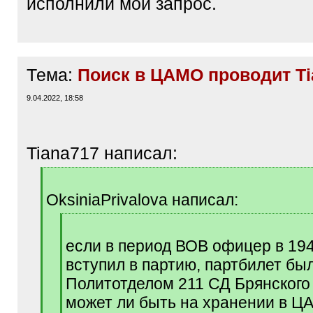
исполнили мой запрос.
Тема:
Поиск в ЦАМО проводит Ti
9.04.2022, 18:58
Tiana717 написал:
[
q
OksiniaPrivalova написал:
]
[
q
если в период ВОВ офицер в 194
]
вступил в партию, партбилет бы
Политотделом 211 СД Брянского
может ли быть на хранении в 