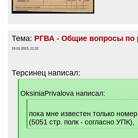
Тема:
РГВА - Общие вопросы по 
19.01.2023, 21:32
Терсинец написал:
[
q
OksiniaPrivalova написал:
]
[
q
пока мне известен только номер
]
(5051 стр. полк - согласно УПК),
[
/