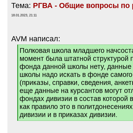
Тема:
РГВА - Общие вопросы по 
18.01.2023, 21:11
AVM написал:
[
Полковая школа младшего начсоста
q
момент была штатной структурой п
]
фонда данной школы нету, данные
школы надо искать в фонде самого
(приказы, справки, сведения, анкеты
еще данные на курсантов могут от
фондах дивизии в состав которой в
как правило это в политдонесениях
дивизии и в приказах дивизии.
[
/
q