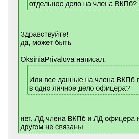
отдельное дело на члена ВКПб?
[
/
q
]
Здравствуйте!
да, может быть
OksiniaPrivalova написал:
[
q
Или все данные на члена ВКПб
]
в одно личное дело офицера?
[
/
q
]
нет, ЛД члена ВКПб и ЛД офицера н
другом не связаны
[