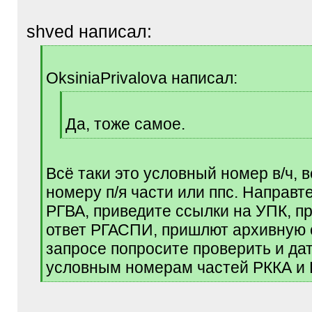
shved написал:
[
q
OksiniaPrivalova написал:
]
[
q
Да, тоже самое.
]
[
/
q
Всё таки это условный номер в/ч, 
]
номеру п/я части или ппс. Направте
РГВА, приведите ссылки на УПК, п
ответ РГАСПИ, пришлют архивную с
запросе попросите проверить и дат
условным номерам частей РККА и
[
/
q