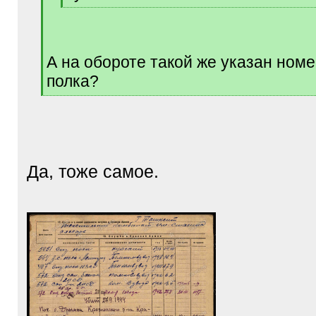
[
/
q
]
А на обороте такой же указан номе
полка?
[
/
q
]
Да, тоже самое.