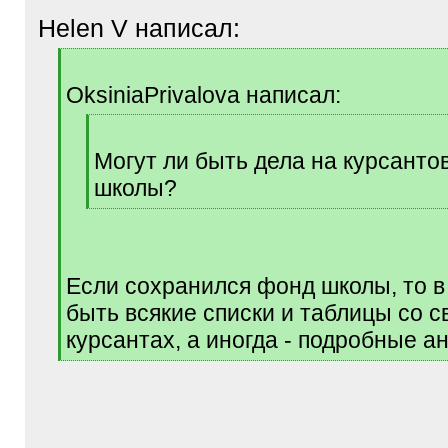
Helen V написал:
[
q
OksiniaPrivalova написал:
]
[
q
Могут ли быть дела на курсанто
]
школы?
[
/
q
]
Если сохранился фонд школы, то в
быть всякие списки и таблицы со 
курсантах, а иногда - подробные а
[
/
q
]