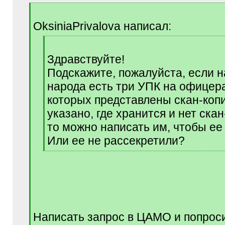
[
q
OksiniaPrivalova написал:
]
[
q
Здравствуйте!
]
Подскажите, пожалуйста, если 
народа есть три УПК на офицера
которых представлены скан-копи
указано, где хранится и нет скан
то можно написать им, чтобы ее
Или ее не рассекретили?
[
/
q
]
Написать запрос в ЦАМО и попрос