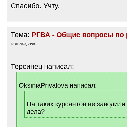
Спасибо. Учту.
Тема:
РГВА - Общие вопросы по 
18.01.2023, 21:04
Терсинец написал:
[
q
OksiniaPrivalova написал:
]
[
q
На таких курсантов не заводили
]
дела?
[
/