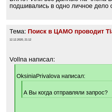
подшивались в одно личное дело
Тема:
Поиск в ЦАМО проводит Ti
12.12.2020, 21:12
Vollna написал:
[
q
OksiniaPrivalova написал:
]
[
q
А Вы когда отправляли запрос?
]
[
/
q
]