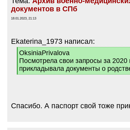
Тема:
Архив военно-медицински
документов в СПб
18.01.2023, 21:13
Ekaterina_1973 написал:
[
OksiniaPrivalova
q
Посмотрела свои запросы за 2020 
]
прикладывала документы о родств
[
/
q
]
Спасибо. А паспорт свой тоже пр