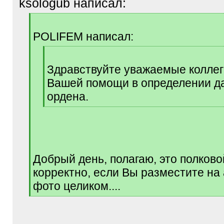
ksologub написал:
[
q
POLIFEM написал:
]
[
q
Здравствуйте уважаемые коллег
]
Вашей помощи в определении д
ордена.
[
/
q
]
Добрый день, полагаю, это полково
корректно, если Вы разместите на
фото целиком....
[
/
q