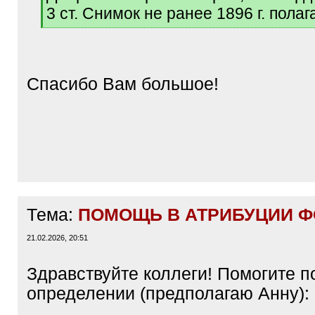
q
3 ст. Снимок не ранее 1896 г. полага
]
[
/
q
]
Спасибо Вам большое!
Тема:
ПОМОЩЬ В АТРИБУЦИИ ФО
21.02.2026, 20:51
Здравствуйте коллеги! Помогите п
определении (предполагаю Анну):