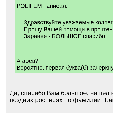
q
POLIFEM написал:
]
[
q
Здравствуйте уважаемые коллег
]
Прошу Вашей помощи в прочтен
Заранее - БОЛЬШОЕ спасибо!
[
/
q
]
Агарев?
Вероятно, первая буква(б) зачеркн
[
/
q
]
Да, спасибо Вам большое, нашел 
поздних росписях по фамилии "Ба