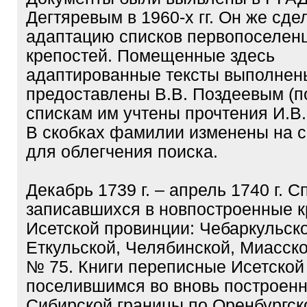
Дегтяревым в 1960-х гг. Он же сд
адаптацию списков первопоселен
крепостей. Помещенные здесь
адаптированные тексты выполнен
предоставлены В.В. Поздеевым (п
спискам им учтены прочтения И.В.
В скобках фамилии изменены на 
для облегчения поиска.
Декабрь 1739 г. – апрель 1740 г. 
записавшихся в новпостроенные к
Исетской провинции: Чебаркульско
Еткульской, Челябинской, Миасско
№ 75. Книги переписные Исетской
поселившимся во вновь построенн
Сибирской границы по Оренбургск