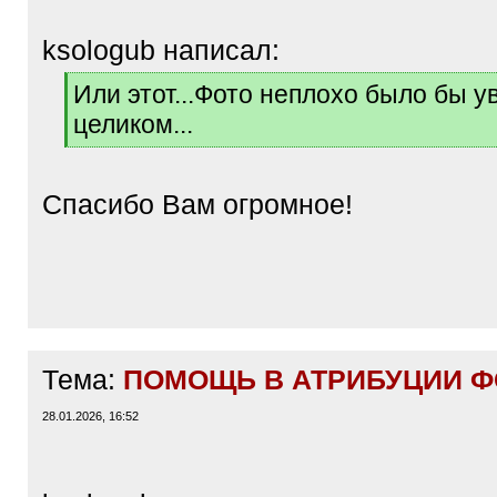
ksologub написал:
[
Или этот...Фото неплохо было бы у
q
целиком...
]
[
/
q
Спасибо Вам огромное!
]
Тема:
ПОМОЩЬ В АТРИБУЦИИ ФО
28.01.2026, 16:52