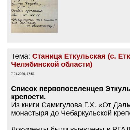
Тема:
Станица Еткульская (с. Ет
Челябинской области)
7.01.2026, 17:51
Список первопоселенцев Эткул
крепости.
Из книги Самигулова Г.Х. «От Дал
монастыря до Чебаркульской креп
Документы были выявлены в РГАД