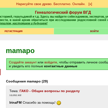
Нарисуйте свое древо. Бесплатно. Онлайн.
[х]
Генеалогический форум ВГД
вести, в какой архив обратиться при исследовании родословной своей
 прошлом, настоящем и будущем!
РЕГИСТРАЦИЯ
ВОЙТИ
mamapo
Создайте аккаунт
или
войдите
, чтобы отправить личное соо
и увидеть его полные
контактные данные
Сообщения mamapo (29)
Тема:
ГАКО - Общие вопросы по разделу
3.11.2012, 8:02
IrinaFM
Спасибо за помощь!