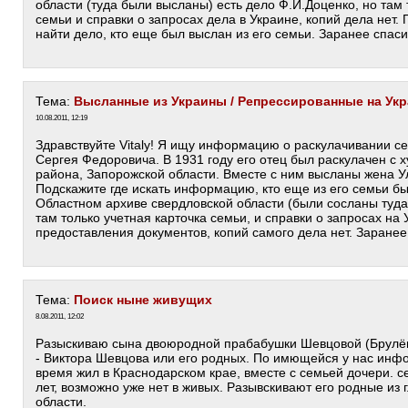
области (туда были высланы) есть дело Ф.И.Доценко, но там 
семьи и справки о запросах дела в Украине, копий дела нет.
найти дело, кто еще был выслан из его семьи. Заранее спаси
Тема:
Высланные из Украины / Репрессированные на Ук
10.08.2011, 12:19
Здравствуйте Vitaly! Я ищу информацию о раскулачивании с
Сергея Федоровича. В 1931 году его отец был раскулачен с х
района, Запорожской области. Вместе с ним высланы жена Ул
Подскажите где искать информацию, кто еще из его семьи б
Областном архиве свердловской области (были сосланы туда)
там только учетная карточка семьи, и справки о запросах на
предоставления документов, копий самого дела нет. Заранее
Тема:
Поиск ныне живущих
8.08.2011, 12:02
Разыскиваю сына двоюродной прабабушки Шевцовой (Брулё
- Виктора Шевцова или его родных. По имющейся у нас инф
время жил в Краснодарском крае, вместе с семьей дочери. 
лет, возможно уже нет в живых. Разывскивают его родные из 
области.