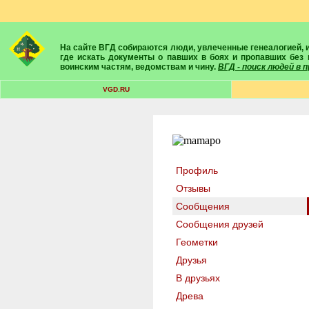
На сайте ВГД собираются люди, увлеченные генеалогией, историей, геральдикой и т.д. Здесь вы найдете собеседников, экспертов, умелых помощников в поисках предков и родственников. Вам подскажут
где искать документы о павших в боях и пропавших без 
воинским частям, ведомствам и чину.
ВГД - поиск людей в
VGD.RU
Профиль
Отзывы
Сообщения
Сообщения друзей
Геометки
Друзья
В друзьях
Древа