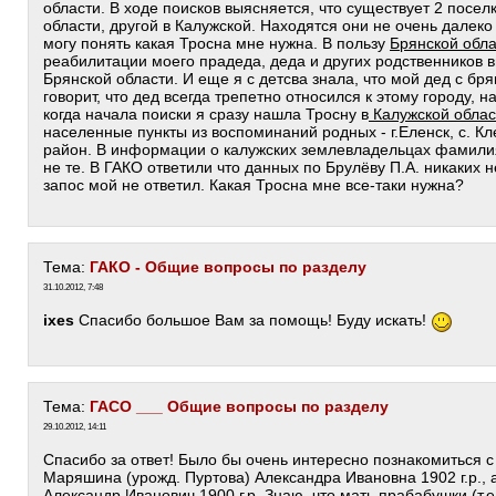
области. В ходе поисков выясняется, что существует 2 посел
области, другой в Калужской. Находятся они не очень далеко 
могу понять какая Тросна мне нужна. В пользу
Брянской обл
реабилитации моего прадеда, деда и других родственников в
Брянской области. И еще я с детсва знала, что мой дед с бр
говорит, что дед всегда трепетно относился к этому городу, 
когда начала поиски я сразу нашла Тросну в
Калужской облас
населенные пункты из воспоминаний родных - г.Еленск, с. Кл
район. В информации о калужских землевладельцах фамилия
не те. В ГАКО ответили что данных по Брулёву П.А. никаких 
запос мой не ответил. Какая Тросна мне все-таки нужна?
Тема:
ГАКО - Общие вопросы по разделу
31.10.2012, 7:48
ixes
Спасибо большое Вам за помощь! Буду искать!
Тема:
ГАСО ___ Общие вопросы по разделу
29.10.2012, 14:11
Спасибо за ответ! Было бы очень интересно познакомиться 
Маряшина (урожд. Пуртова) Александра Ивановна 1902 г.р.
Александр Иванович 1900 г.р. Знаю, что мать прабабушки (т