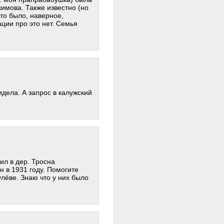
кимова. Также известно (но
что было, наверное,
ции про это нет. Семья
идела. А запрос в калужский
ил в дер. Тросна
н в 1931 году. Помогите
лёве. Знаю что у них было