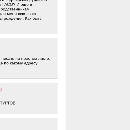
и в ГАСО? И еще в
 родственникам
 для меня всю свою
ы рождения. Как быть
 писать на простом листе,
ще по какому адресу
)
 ПУРТОВ