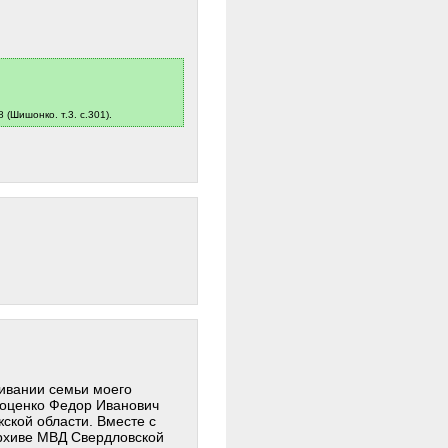
(Шишонко. т.3. с.301).
чивании семьи моего
Доценко Федор Иванович
жской области. Вместе с
архиве МВД Свердловской