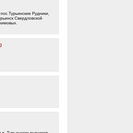
 пос.Турьинские Рудники,
урьинск Свердловской
кимовых.
)
 п. Турьинских рудников