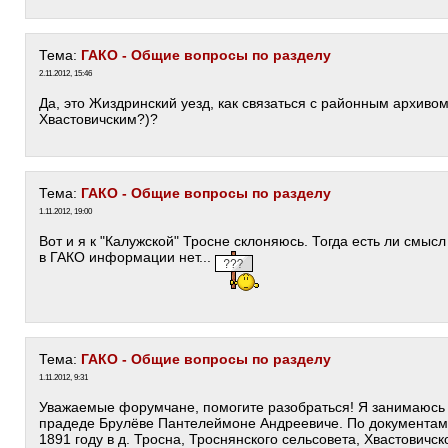
Тема:
ГАКО - Общие вопросы по разделу
2.11.2012, 15:46
Да, это Жиздринский уезд, как связаться с районным архивом
Хвастовичским?)?
Тема:
ГАКО - Общие вопросы по разделу
1.11.2012, 19:00
Вот и я к "Калужской" Тросне склоняюсь. Тогда есть ли смы
в ГАКО информации нет...
Тема:
ГАКО - Общие вопросы по разделу
1.11.2012, 9:31
Уважаемые форумчане, помогите разобраться! Я занимаюсь
прадеде Брулёве Пантелеймоне Андреевиче. По документам и
1891 году в д. Тросна, Троснянского сельсовета, Хвастовичс