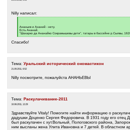
Nilly написал:
[
q
]
Ананьев и Ананий - нету.
Есть Ананай.
"Шахарко да Ананайко Сокрамышевы дети", татары в бассейне р.Сылвы, 1628 
[
/
Спасибо!
q
]
Тема:
Уральский исторический ономастикон
21.09.2011, 6:52
Nilly посмотрите, пожалуйста АНАНЬЕВЫ
Тема:
Раскулачивание-2011
10.08.2011, 12:29
Здравствуйте Vitaly! Помогите найти информацию о раскула
дадушки Доценко Сергея Федоровича. В 1931 году его отец 
был раскулачен с хут.Вольный, Пологовского района, Запоро
ним высланы жена Улита Ивановна и 7 детей. В областном 