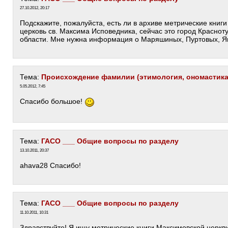
27.10.2012, 20:17
Подскажите, пожалуйста, есть ли в архиве метрические книги
церковь св. Максима Исповедника, сейчас это город Краснот
области. Мне нужна информация о Маряшиных, Пуртовых, Я
Тема:
Происхождение фамилии (этимология, ономастика
5.05.2012, 7:45
Спасибо большое!
Тема:
ГАСО ___ Общие вопросы по разделу
13.10.2011, 20:37
ahava28 Спасибо!
Тема:
ГАСО ___ Общие вопросы по разделу
11.10.2011, 10:31
Здравствуйте! Я ищу метрические книги Максимовской церкви