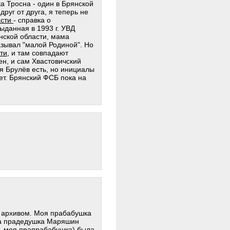
ка Тросна - один в Брянской
друг от друга, я теперь не
асти
- справка о
ыданная в 1993 г. УВД
янской области, мама
называл "малой Родиной". Но
ти
, и там совпадают
ен, и сам Хвастовичский
 Брулёв есть, но инициалы
нет. Брянский ФСБ пока на
с архивом. Моя прабабушка
, а прадедушка Маряшин
.е. моя прапрабабушка) была