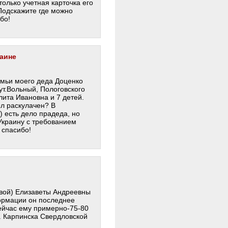
только учетная карточка его
 Подскажите где можно
бо!
раине
емьи моего деда Доценко
ут.Вольный, Пологовского
ита Ивановна и 7 детей.
ыл раскулачен? В
 есть дело прадеда, но
 Украину с требованием
 спасибо!
вой) Елизаветы Андреевны
ормации он последнее
сейчас ему примерно-75-80
г. Карпинска Свердловской