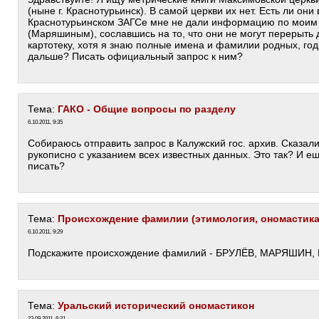
(ныне г. Краснотурьинск). В самой церкви их нет. Есть ли он
Краснотурьинском ЗАГСе мне не дали информацию по моим
(Маряшиным), сославшись на то, что они не могут перерыть
картотеку, хотя я знаю полные имена и фамилии родных, год
дальше? Писать официальный запрос к ним?
Тема:
ГАКО - Общие вопросы по разделу
6.10.2011, 9:35
Собираюсь отправить запрос в Калужский гос. архив. Сказали
рукописно с указанием всех известных данных. Это так? И е
писать?
Тема:
Происхождение фамилии (этимология, ономастика
6.10.2011, 9:29
Подскажите происхождение фамилий - БРУЛЁВ, МАРЯШИН,
Тема:
Уральский исторический ономастикон
23.09.2011, 6:31