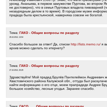
урожд. Ананьева, в первом замужестве Пуртова, во втором Я
не достоверно), что в семья Пуртовых владела пивоварней (
незаурядным делом в то время). В городсокм музее информа
прадеда была крестьянской, наверняка совсем не богатой.
Тема:
ГАКО - Общие вопросы по разделу
29.10.2012, 13:54
Спасибо большое за ответ! Да, списки
http://lists.memo.ru/
я в
архив можно сделать по итернету?
Тема:
ГАКО - Общие вопросы по разделу
27.10.2012, 20:29
Здравствуйте! Мой прадед Брулёв Пантелеймон Андреевич ж
Хвастовичского района Калужской обл., оттуда был раскулаче
найти информацию о его отце, моем прапрадеде Андрее Бру
большое хозяйство, лесные угодья. Заранее спасибо.
Тема:
ГАСО ___ Общие вопросы по разделу