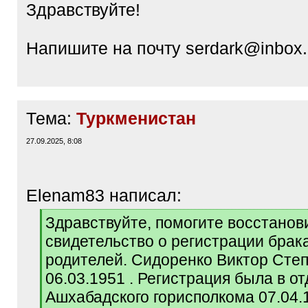
Здравствуйте!
Напишите на почту serdark@inbox.
Тема:
Туркменистан
27.09.2025, 8:08
Elenam83 написал:
[
Здравствуйте, помогите восстанов
q
свидетельство о регистрации брак
]
родителей. Сидоренко Виктор Сте
06.03.1951 . Регистрация была в о
Ашхабадского горисполкома 07.04.