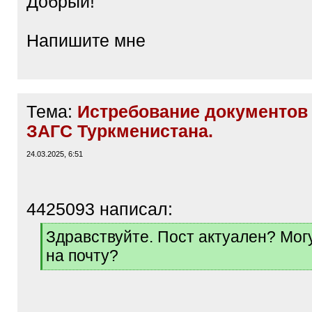
Добрый!
Напишите мне
Тема:
Истребование документов 
ЗАГС Туркменистана.
24.03.2025, 6:51
4425093 написал:
[
Здравствуйте. Пост актуален? Мог
q
на почту?
]
[
/
q
]