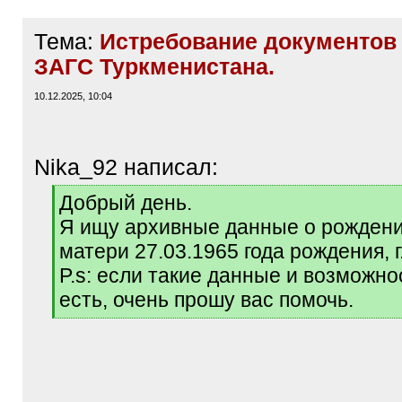
Тема:
Истребование документов 
ЗАГС Туркменистана.
10.12.2025, 10:04
Nika_92 написал:
[
Добрый день.
q
Я ищу архивные данные о рожден
]
матери 27.03.1965 года рождения, г
P.s: если такие данные и возможно
есть, очень прошу вас помочь.
[
/
q
]