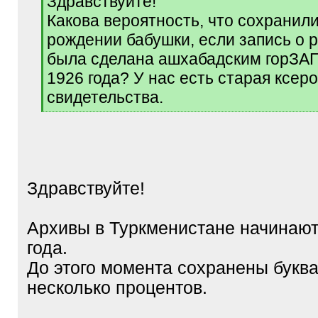
Здравствуйте!
q
Какова вероятность, что сохранил
]
рождении бабушки, если запись о 
была сделана ашхабадским горЗА
1926 года? У нас есть старая ксер
свидетельства.
[
/
q
]
Здравствуйте!
Архивы в Туркменистане начинают
года.
До этого момента сохранены букв
несколько процентов.