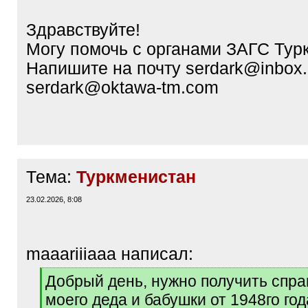
Здравствуйте!
Могу помочь с органами ЗАГС Тур
Напишите на почту serdark@inbox.
serdark@oktawa-tm.com
Тема:
Туркменистан
23.02.2026, 8:08
maaariiiaaa написал:
[
Добрый день, нужно получить спра
q
моего деда и бабушки от 1948го года
]