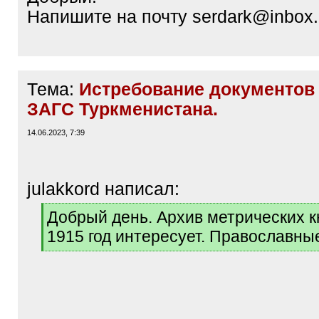
Напишите на почту serdark@inbox.
Тема:
Истребование документов 
ЗАГС Туркменистана.
14.06.2023, 7:39
julakkord написал:
[
Добрый день. Архив метрических кн
q
1915 год интересует. Православны
]
[
/
q
]