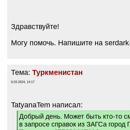
/
q
]
Здравствуйте!
Могу помочь. Напишите на serdark
Тема:
Туркменистан
6.03.2024, 14:17
TatyanaTem написал:
[
Добрый день. Может быть кто-то с
q
в запросе справок из ЗАГСа город
]