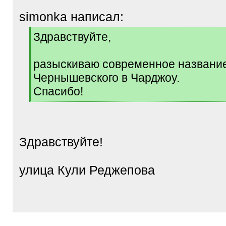
simonka написал:
[
Здравствуйте,
q
]
разыскиваю современное названи
Чернышевского в Чарджоу.
Спасибо!
[
/
q
]
Здравствуйте!
улица Кули Реджепова