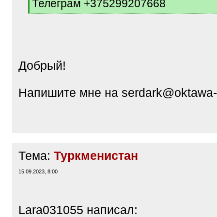
Телеграм +375299207668
[
/
q
]
Добрый!
Напишите мне на serdark@oktawa
Тема:
Туркменистан
15.09.2023, 8:00
Lara031055 написал: