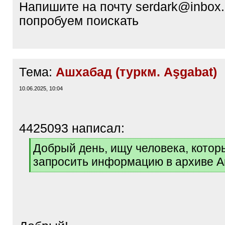
Напишите на почту serdark@inbox.
попробуем поискать
Тема:
Ашхабад (туркм. Aşgabat)
10.06.2025, 10:04
4425093 написал:
[
Добрый день, ищу человека, котор
q
запросить информацию в архиве 
]
[
/
q
]