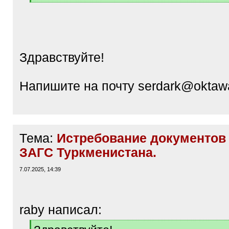
[
/
q
]
Здравствуйте!
Напишите на почту serdark@oktaw
Тема:
Истребование документов 
ЗАГС Туркменистана.
7.07.2025, 14:39
raby написал:
[