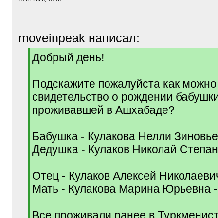
moveinpeak написал:
[
Добрый день!
q
]
Подскажите пожалуйста как можно
свидетельство о рождении бабушк
проживавшей в Ашхабаде?
Бабушка - Кулакова Нелли Зиновьев
Дедушка - Кулаков Николай Степано
Отец - Кулаков Алексей Николаевич
Мать - Кулакова Марина Юрьевна -
Все проживали ранее в Туркменист