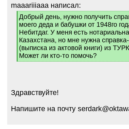
maaariiiaaa написал:
[
Добрый день, нужно получить спра
q
моего деда и бабушки от 1948го года
]
Небитдаг. У меня есть нотариальна
Казахстана, но мне нужна справка
(выписка из актовой книги) из ТУ
Может ли кто-то помочь?
[
/
q
]
Здравствуйте!
Напишите на почту serdark@oktaw