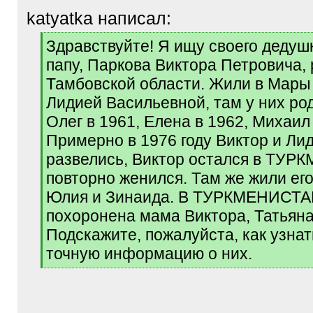
katyatka написал:
[
Здравствуйте! Я ищу своего дедушк
q
папу, Паркова Виктора Петровича,
]
Тамбовской области. Жили в Мары 
Лидией Васильевной, там у них ро
Олег в 1961, Елена в 1962, Михаил 
Примерно в 1976 году Виктор и Ли
развелись, Виктор остался в ТУ
повторно женился. Там же жили его
Юлия и Зинаида. В ТУРКМЕНИСТ
похоронена мама Виктора, Татьяна
Подскажите, пожалуйста, как узнат
точную информацию о них.
[
/
q
]