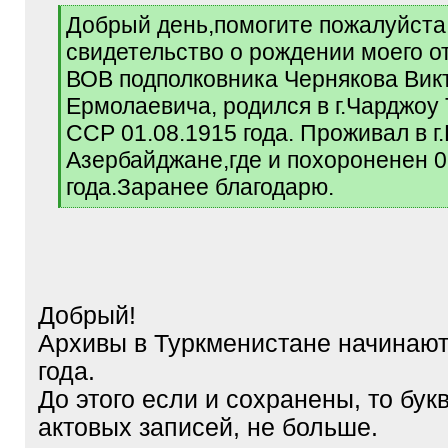
[
Добрый день,помогите пожалуйста
q
свидетельство о рождении моего о
]
ВОВ подполковника Чернякова Вик
Ермолаевича, родился в г.Чарджоу
ССР 01.08.1915 года. Проживал в г.
Азербайджане,где и похороненен 0
года.Заранее благодарю.
[
/
q
]
Добрый!
Архивы в Туркменистане начинают
года.
До этого если и сохранены, то бук
актовых записей, не больше.