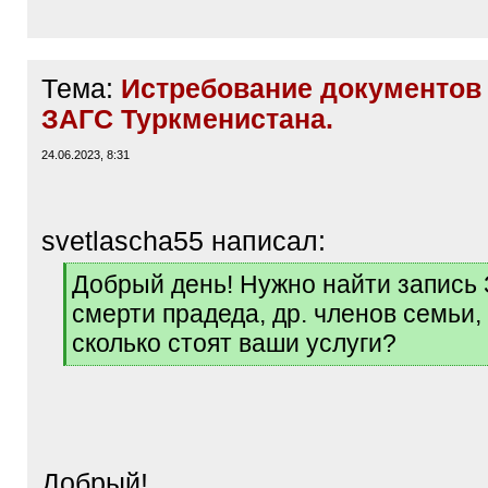
Тема:
Истребование документов 
ЗАГС Туркменистана.
24.06.2023, 8:31
svetlascha55 написал:
[
Добрый день! Нужно найти запись
q
смерти прадеда, др. членов семьи, 
]
сколько стоят ваши услуги?
[
/
q
]
Добрый!